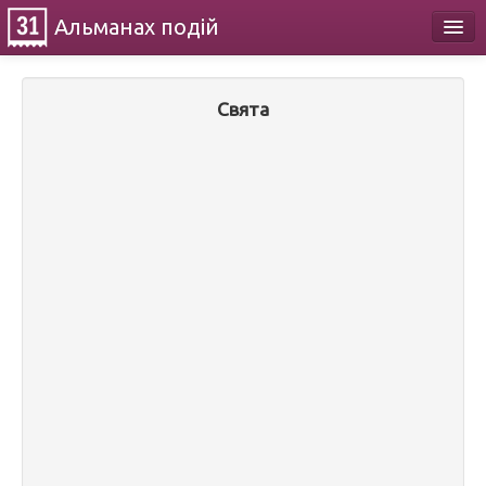
Альманах
подій
Календар
Свята
Про проект
Контакти