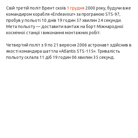
Свій третій політ Брент скоїв
1 грудня
2000 року, будучи вже
командиром корабля «Endeavour» за програмою STS-97,
пробув у польоті 10 днів 19 годин 57 хвилин 24 секунди.
Мета польоту — доставити вантаж на борт Міжнародної
космічної станції і виконання монтажних робіт.
Четвертий політ з 9 по 21 вересня 2006 астронавт здійснив в
якості командира шаттла «Atlantis STS-115». Тривалість
польоту склала 11 діб 19 годин 06 хвилин 35 секунд.