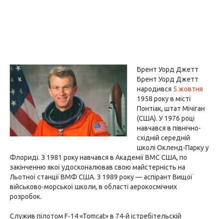
Брент Уорд Джетт
Брент Уорд Джетт
народився
5 жовтня
1958 року в місті
Понтіак, штат Мічіган
(США). У 1976 році
навчався в північно-
східній середній
школі Окленд-Парку у
Флориді. З 1981 року навчався в Академії ВМС США, по
закінченню якої удосконалював свою майстерність на
Льотної станції ВМФ США. З 1989 року — аспірант Вищої
військово-морської школи, в області аерокосмічних
розробок.
Служив пілотом F-14 «Tomcat» в 74-й істребітельскій