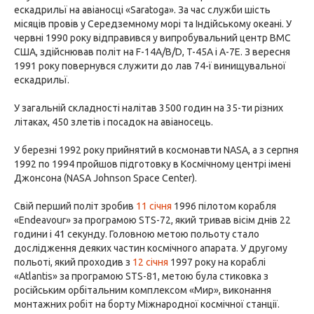
ескадрильї на авіаносці «Saratoga». За час служби шість
місяців провів у Середземному морі та Індійському океані. У
червні 1990 року відправився у випробувальний центр ВМС
США, здійснював політ на F-14A/B/D, T-45A і A-7E. З вересня
1991 року повернувся служити до лав 74-ї винищувальної
ескадрильї.
У загальній складності налітав 3500 годин на 35-ти різних
літаках, 450 злетів і посадок на авіаносець.
У березні 1992 року прийнятий в космонавти NASA, а з серпня
1992 по 1994 пройшов підготовку в Космічному центрі імені
Джонсона (NASA Johnson Space Center).
Свій перший політ зробив
11 січня
1996 пілотом корабля
«Endeavour» за програмою STS-72, який тривав вісім днів 22
години і 41 секунду. Головною метою польоту стало
дослідження деяких частин космічного апарата. У другому
польоті, який проходив з
12 січня
1997 року на кораблі
«Atlantis» за програмою STS-81, метою була стиковка з
російським орбітальним комплексом «Мир», виконання
монтажних робіт на борту Міжнародної космічної станції.