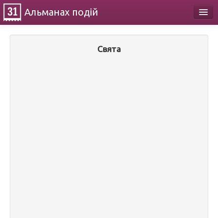
Альманах
подій
Календар
Свята
Про проект
Контакти