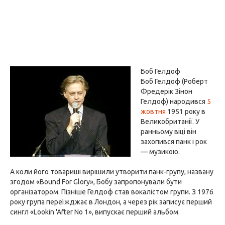
Боб Гелдоф
Боб Гелдоф (Роберт
Фредерік Зінон
Гелдоф) народився
5
жовтня
1951 року в
Великобританії. У
ранньому віці він
захопився панк і рок
— музикою.
А коли його товариші вирішили утворити панк-групу, названу
згодом «Bound For Glory», Бобу запропонували бути
організатором. Пізніше Гелдоф став вокалістом групи. З 1976
року група переїжджає в Лондон, а через рік записує перший
сингл «Lookin 'After No 1», випускає перший альбом.