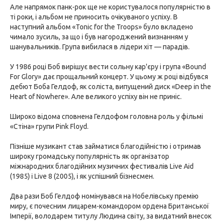
Але напрямок панк-рок ще не користувалося популярністю в
ті роки, і альбом не приносить очікуваного успіху. В
наступний альбом «Tonic for the Troops» було вкладено
чимало зусиль, за що і був нагороджений визнанням у
шанувальників. Група вибилася в лідери хіт — парадів.
У 1986 році Боб вирішує вести сольну кар'єру і група «Bound
For Glory» дає прощальний концерт. У цьому ж році відбувся
дебют Боба Гелдоф, як соліста, випущений диск «Deep in the
Heart of Nowhere». Але великого успіху він не приніс.
Широко відома сповнена Гелдофом головна роль у фільмі
«Стіна» групи Pink Floyd.
Пізніше музикант став займатися благодійністю і отримав
широку громадську популярність як організатор
міжнародних благодійних музичних фестивалів Live Aid
(1985) і Live 8 (2005), і як успішний бізнесмен.
Два рази Боб Гелдоф номінувався на Нобелівську премію
миру, є почесним лицарем-командором ордена Британської
Імперії, володарем титулу Людина світу, за видатний внесок