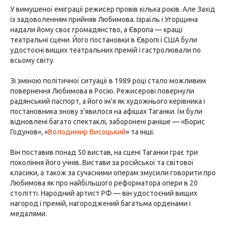
У вимушеної еміграції режисер провів кілька років. Але Захід
із задоволенням прийняв Любимова. Ізраїль і Угорщина
надали йому своє громадянство, а Європа — кращі
театральні сцени. Його постановки в Європі і США були
удостоєні вищих театральних премій і гастролювали по
всьому світу.
Зі зміною політичної ситуації в 1989 році стало можливим
повернення Любимова в Росію. Режисерові повернули
радянський паспорт, а його ім'я як художнього керівника і
постановника знову з'явилося на афішах Таганки. Їм були
відновлені багато спектаклі, заборонені раніше — «Борис
Годунов», «
Володимир Висоцький
» та інші.
Він поставив понад 50 вистав, на сцені Таганки грає три
покоління його учнів. Вистави за російської та світової
класики, а також за сучасними операм змусили говорити про
Любимова як про найбільшого реформатора опери в 20
столітті. Народний артист РФ — він удостоєний вищих
нагород і премій, нагороджений багатьма орденами і
медалями.