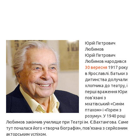
Юрій Петрович
Любимов
Юрій Петрович
Любимов народився
30 вересня
1917 року
в Ярославлі. Батьки з
дитинства долучали
хлопчика до театру, і
перші враження Юри
пов'язані з
мхатівський «Синім
птахом» і «Горем з
розуму». У 1940 році
Любимов закінчив училище при Театрі ім. Є.Вахтангова. Саме
тут почалася його «творча біографія», пов'язана з серйозним
акторським успіхом.