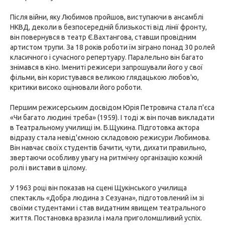
Після війни, яку Любимов пройшов, виступаючи в ансамблі
НКВД, деколи в безпосередній близькості від лінії фронту,
він повернувся в театр Є.Вахтангова, ставши провідним
артистом трупи. За 18 років роботи їм зіграно понад 30 ролей
класичного і сучасного репертуару. Паралельно він багато
знімався в кіно. Імениті режисери запрошували його у свої
фільми, він користувався великою глядацькою любов'ю,
критики високо оцінювали його роботи.
Першим режисерським досвідом Юрія Петровича стала п'єса
«Чи багато людині треба» (1959). І тоді ж він почав викладати
в Театральному училищі ім. Б.Щукина. Підготовка актора
відразу стала невід'ємною складовою режисури Любимова.
Він навчає своїх студентів бачити, чути, дихати правильно,
звертаючи особливу увагу на ритмічну організацію кожній
ролі і вистави в цілому.
У 1963 році він показав на сцені Щукінського училища
спектакль «Добра людина з Сезуана», підготовлений їм зі
своїми студентами і став видатним явищем театрального
життя. Постановка вразила і мала приголомшливий успіх.