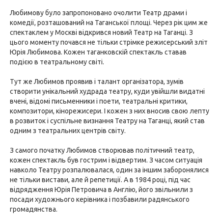
Любимову було запропоновано очолити Театр драми і
комедії, розташований на Таганської площі. Через рік цим же
спектаклем у Москві відкрився новий Театр на Таганці. З
цього моменту почався не тільки стрімке режисерський зліт
Юрія Любимова. Кожен таганковскій спектакль ставав
подією в театральному світі.
Тут же Любимов проявив і талант організатора, зумів
створити унікальний худрада театру, куди увійшли видатні
вчені, відомі письменники і поети, театральні критики,
композитори, кінорежисери. І кожен з них вносив свою лепту
в розвиток і суспільне визнання Театру на Таганці, який став
одним з театральних центрів світу.
З самого початку Любимов створював політичний театр,
кожен спектакль був гострим і відвертим. З часом ситуація
навколо Театру розпалювалася, один за іншим заборонялися
не тільки вистави, але й репетиції. А в 1984 році, під час
відрядження Юрія Петровича в Англію, його звільнили з
посади художнього керівника і позбавили радянського
громадянства.