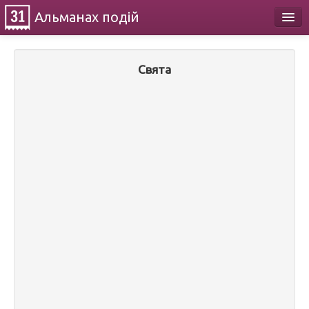
Альманах
подій
Календар
Свята
Про проект
Контакти