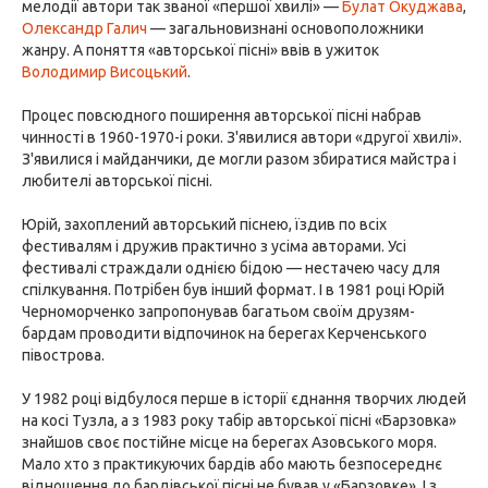
мелодії автори так званої «першої хвилі» —
Булат Окуджава
,
Олександр Галич
— загальновизнані основоположники
жанру. А поняття «авторської пісні» ввів в ужиток
Володимир Висоцький
.
Процес повсюдного поширення авторської пісні набрав
чинності в 1960-1970-і роки. З'явилися автори «другої хвилі».
З'явилися і майданчики, де могли разом збиратися майстра і
любителі авторської пісні.
Юрій, захоплений авторський піснею, їздив по всіх
фестивалям і дружив практично з усіма авторами. Усі
фестивалі страждали однією бідою — нестачею часу для
спілкування. Потрібен був інший формат. І в 1981 році Юрій
Черноморченко запропонував багатьом своїм друзям-
бардам проводити відпочинок на берегах Керченського
півострова.
У 1982 році відбулося перше в історії єднання творчих людей
на косі Тузла, а з 1983 року табір авторської пісні «Барзовка»
знайшов своє постійне місце на берегах Азовського моря.
Мало хто з практикуючих бардів або мають безпосереднє
відношення до бардівської пісні не бував у «Барзовке». І з