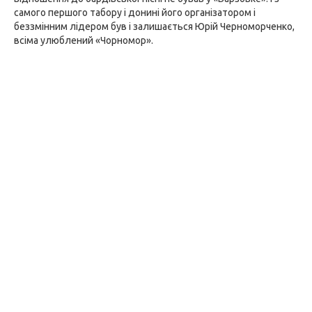
самого першого табору і донині його організатором і
беззмінним лідером був і залишається Юрій Черноморченко,
всіма улюблений «Чорномор».