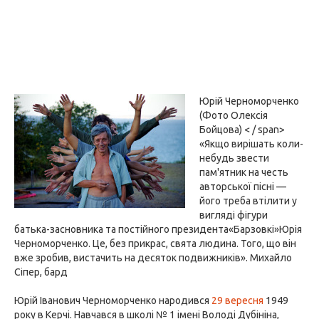
Юрій Черноморченко
(Фото Олексія
Бойцова) < / span>
«Якщо вирішать коли-
небудь звести
пам'ятник на честь
авторської пісні —
його треба втілити у
вигляді фігури
батька-засновника та постійного президента«Барзовкі»Юрія
Черноморченко. Це, без прикрас, свята людина. Того, що він
вже зробив, вистачить на десяток подвижників». Михайло
Сіпер, бард
Юрій Іванович Черноморченко народився
29 вересня
1949
року в Керчі. Навчався в школі № 1 імені Володі Дубініна,