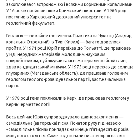
захоплювався астрономією і всякими корисними копалинами.
У 16 років пройшов пішки Кримський півострів. У 1966 році
поступив в Харківський державний університет на
геологічний факультет.
Геологія — не кабінетне вчення. Практика на Чукотці (Анадир,
копальня Отрожний), в Туві (Кизил) — багато довелося
пройти. У 1971 році Юрій переїхав до Тольятті, де працював
у НДІ нерудних матеріалів молодшим науковим
співробітником, публікував власні матеріали по білій глині,
здав кандидатський мінімум. У 1975 році переїхав до селища
глухариних (Магаданська область), де працював головним
геологом геолого-розвідувальної партії, заст.начальника
партії.
У 1978 році гени покликали в Керч, де працював геологом у
Керчьчерметгеологіі.
Весь цей час Юрія супроводжувало давнє захоплення —
самодіяльна (авторська) пісня. Початок руху під назвою
«самодіяльна пісня» припадає на кінець п'ятидесятих років
минулого століття. Саме тоді почали писати вірші на свої