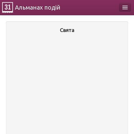
Альманах
подій
Календар
Свята
Про проект
Контакти