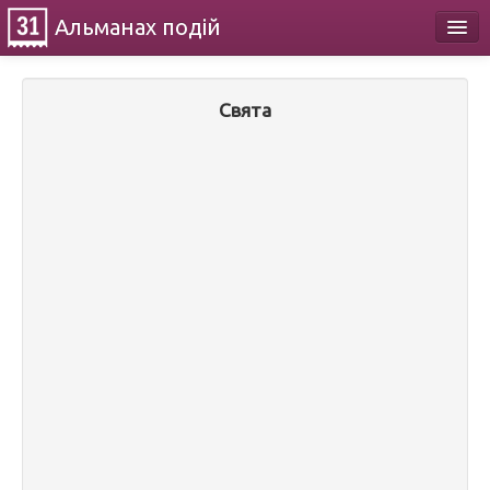
Альманах
подій
Календар
Свята
Про проект
Контакти