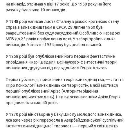
на винахід отримав у віці 17 років. До 1950 року на його
рахунку було вже 10 винаходів.
У 1948 році написав листа Сталіну з різкою критикою стану
справ з винахідництвом в СРСР. 28 липня 1950 був
заарештований, без суду засуджений Особливою Нарадою
МГБ до 25 років позбавлення волі. У таборі зробив кілька
винаходів. У жовтні 1954 року був реабілітований.
У 1958 році був опублікований його перший фантастичне
оповідання «Ікар і Дедал». Всі науково-фантастичні твори
винахідник друкував під псевдонімом Генріх Альтов.
Перша публікація, присвячена теорії винахідництва, — стаття
«Про психології винахідницької творчості», в якій містився
перший опублікований Арізо (Алгоритм рішення
винахідницьких завдань). Над вдосконаленням Арізо Генріх
працював близько 40 років.
У 1970 році він створив у Баку Школу молодого винахідника,
яка вже через рік переросла в Азербайджанський суспільний
інститут винахідницької творчості — перший у світі центр