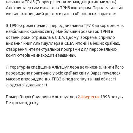
навчання ТРИЗ (Теорія рішення винахідницьких завдань).
Альтшуллер сам викладав ТРИЗ школярам. Паралельно він
вів винахідницький розділ в газеті «Піонерська правда».
З 1990-х років почався період визнання ТРИЗ за кордоном, в
найбільших країнах світу. Найбільший розвиток ТРИЗ в
останні роки отримала в США. Цьому, зокрема, сприяло
видання книг Альтшуллера в США, Японії і в інших країнах,
створення інтелектуальної програми для персональних
комп'ютерів «винаходити машина».
Літературна спадщина Альтшуллера величезне. Книги його
переведено практично у всіх країнах світу. Зараз почалося
масове впровадження ТРВЗ в педагогіку та інші області
людської діяльності.
Помер Генріх Саулович Альтшуллер
24 вересня
1998 року в
Петрозаводську.