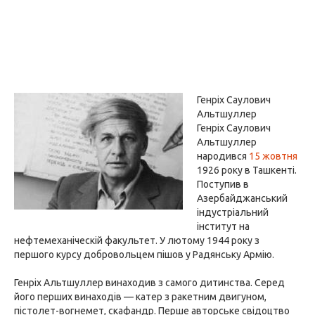
Генріх Саулович
Альтшуллер
Генріх Саулович
Альтшуллер
народився
15 жовтня
1926 року в Ташкенті.
Поступив в
Азербайджанський
індустріальний
інститут на
нефтемеханіческій факультет. У лютому 1944 року з
першого курсу добровольцем пішов у Радянську Армію.
Генріх Альтшуллер винаходив з самого дитинства. Серед
його перших винаходів — катер з ракетним двигуном,
пістолет-вогнемет, скафандр. Перше авторське свідоцтво