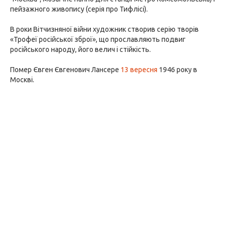
пейзажного живопису (серія про Тифлісі).
В роки Вітчизняної війни художник створив серію творів
«Трофеї російської зброї», що прославляють подвиг
російського народу, його велич і стійкість.
Помер Євген Євгенович Лансере
13 вересня
1946 року в
Москві.