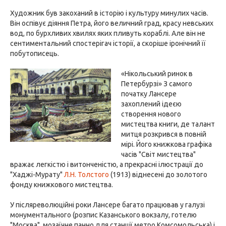
Художник був закоханий в історію і культуру минулих часів.
Він оспівує діяння Петра, його величний град, красу невських
вод, по бурхливих хвилях яких пливуть кораблі. Але він не
сентиментальний спостерігач історії, а скоріше іронічний її
побутописець.
«Нікольський ринок в
Петербурзі» З самого
початку Лансере
захоплений ідеєю
створення нового
мистецтва книги, де талант
митця розкрився в повній
мірі. Його книжкова графіка
часів "Світ мистецтва"
вражає легкістю і витонченістю, а прекрасні ілюстрації до
"Хаджі-Мурату"
Л.Н. Толстого
(1913) віднесені до золотого
фонду книжкового мистецтва.
У післяреволюційні роки Лансере багато працював у галузі
монументального (розпис Казанського вокзалу, готелю
"Москва", мозаїчне панно для станції метро Комсомольська) і