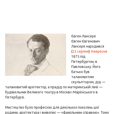
Євген Лансере
Євген Євгенович
Лансере народився
(
23 серпня
)
4 вересня
1875 під
Петербургом, в
Павловську. Його
батько був
талановитим
скульптором, дід —
талановитий архітектор, а прадід по материнській лінії —
будівельник Великого театру в Москві і Маріїнського в
Петербурзі.
Мистецтво було професією для декількох поколінь цієї
родини, архітектура і живопис — «фамільним справою». Тому