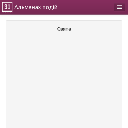
Альманах
подій
Календар
Свята
Про проект
Контакти