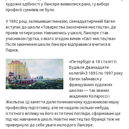
художні здібності у Лансере виявилися рано, і у виборі
професії сумнівів не було.
У 1892 році, залишивши гімназію, сімнадцятирічний Євген
вступає до школи «Товариства заохочення мистецтв», де
провів чотири роки. Навчаючись у школі, Лансере став
учасником гуртка, з якого згодом виник «Світ мистецтва».
Після закінчення школи Лансере відправився вчитися в
Париж.
«Петербург в 18 столітті.
Будівля Дванадцяти
колегій»З 1895 по 1897 року
Євген займався у
французьких художніх
школах — так званих
академіях Колароссі і
Жюльєна. Ці заняття дали починаючому художникові міцну
професійну підготовку, але не надали скільки-небудь
істотного впливу на його естетичні погляди, сформовані ще
під час навчання в школі. Новітнє мистецтво Франції теж не
привернуло до себе уваги молодого Лансере.