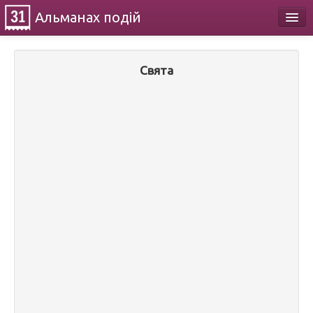
Альманах
подій
Календар
Свята
Про проект
Контакти