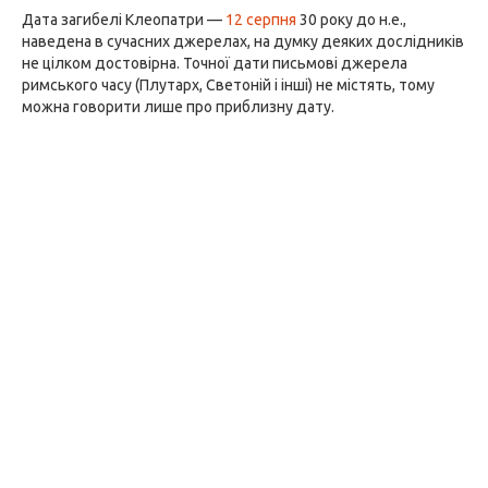
Дата загибелі Клеопатри —
12 серпня
30 року до н.е.,
наведена в сучасних джерелах, на думку деяких дослідників
не цілком достовірна. Точної дати письмові джерела
римського часу (Плутарх, Светоній і інші) не містять, тому
можна говорити лише про приблизну дату.