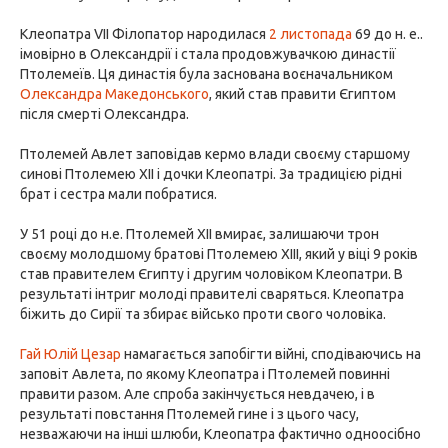
Клеопатра VII Філопатор народилася
2 листопада
69 до н. е..
імовірно в Олександрії і стала продовжувачкою династії
Птолемеїв. Ця династія була заснована воєначальником
Олександра Македонського
, який став правити Єгиптом
після смерті Олександра.
Птолемей Авлет заповідав кермо влади своєму старшому
синові Птолемею XII і дочки Клеопатрі. За традицією рідні
брат і сестра мали побратися.
У 51 році до н.е. Птолемей XII вмирає, залишаючи трон
своєму молодшому братові Птолемею XIII, який у віці 9 років
став правителем Єгипту і другим чоловіком Клеопатри. В
результаті інтриг молоді правителі сваряться. Клеопатра
біжить до Сирії та збирає військо проти свого чоловіка.
Гай Юлій Цезар
намагається запобігти війні, сподіваючись на
заповіт Авлета, по якому Клеопатра і Птолемей повинні
правити разом. Але спроба закінчується невдачею, і в
результаті повстання Птолемей гине і з цього часу,
незважаючи на інші шлюби, Клеопатра фактично одноосібно