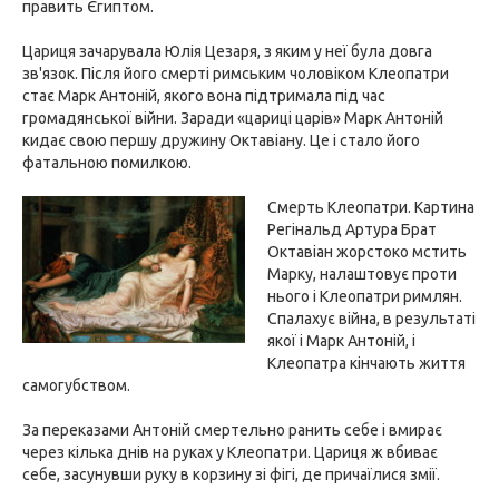
править Єгиптом.
Цариця зачарувала Юлія Цезаря, з яким у неї була довга
зв'язок. Після його смерті римським чоловіком Клеопатри
стає Марк Антоній, якого вона підтримала під час
громадянської війни. Заради «цариці царів» Марк Антоній
кидає свою першу дружину Октавіану. Це і стало його
фатальною помилкою.
Смерть Клеопатри. Картина
Регінальд Артура Брат
Октавіан жорстоко мстить
Марку, налаштовує проти
нього і Клеопатри римлян.
Спалахує війна, в результаті
якої і Марк Антоній, і
Клеопатра кінчають життя
самогубством.
За переказами Антоній смертельно ранить себе і вмирає
через кілька днів на руках у Клеопатри. Цариця ж вбиває
себе, засунувши руку в корзину зі фігі, де причаїлися змії.