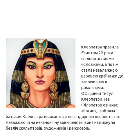
Клеопатра правила
Єгиптом 22 роки
спільно зі своїми
чоловіками, а потім
стала незалежною
царицею країни аж до
завоювання її
римлянами.
Офіційний титул
Клеопатри Теа
Філопатор означає
«богиня, любляча
батька». Клеопатра вважається легендарною особистістю.
Незважаючи на неканонічну зовнішність, вона надихнула
безліч скульпторів, художників і режисерів.