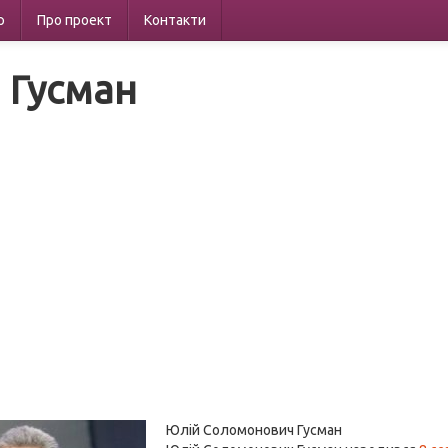
р
Про проект
Контакти
 Гусман
Юлій Соломонович Гусман