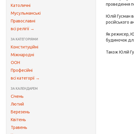
проведення пе
Католичні
Мусульманські
Юлій Гусман в
Православні
російського а
всі релігії →
Як режисер, Ю
ЗА КАТЕГОРІЯМИ
будиночок для 
Конституційні
Також Юлій Гу
Міжнародні
ООН
Професійні
всі категорії →
ЗА КАЛЕНДАРЕМ
Січень
Лютий
Березень
Квітень
Травень