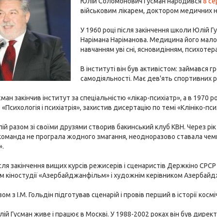
Юлій Соломонович Гусман народився
8 се
військовим лікарем, доктором медичних на
У 1960 році після закінчення школи Юлій 
Нарімана Наріманова. Медицина його мало ц
навчанням уві сні, ясновидінням, психоте
В інституті він був активістом: займався 
самодіяльності. Має дев'ять спортивних ро
сман закінчив інститут за спеціальністю «лікар-психіатр», а в 1970 
 «Психологія і психіатрія», захистив дисертацію по темі «Клініко-п
лій разом зі своїми друзями створив бакинський клуб КВН. Через рік 
 команда не програла жодного змагання, неодноразово ставала чемп
».
після закінчення вищих курсів режисерів і сценаристів Держкіно С
м кіностудії «Азербайджанфільм» і художнім керівником Азербайд
зом з І.М. Гольдін підготував сценарій і провів перший в історії кос
лій Гусман живе і працює в Москві. У 1988-2002 роках він був дирек