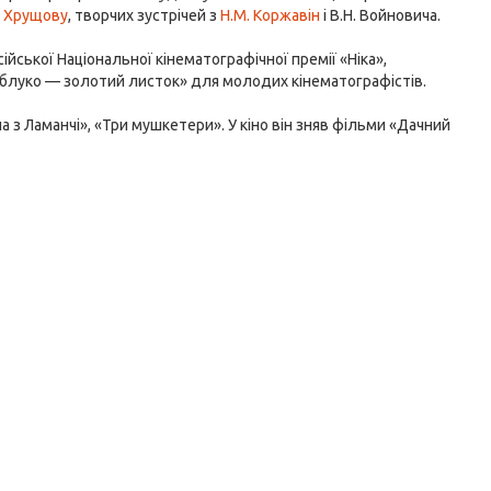
. Хрущову
, творчих зустрічей з
Н.М. Коржавін
і В.Н. Войновича.
ійської Національної кінематографічної премії «Ніка»,
е яблуко — золотий листок» для молодих кінематографістів.
 з Ламанчі», «Три мушкетери». У кіно він зняв фільми «Дачний