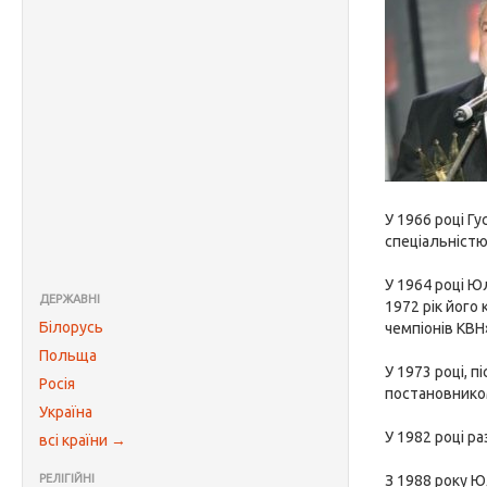
У 1966 році Гу
спеціальністю
У 1964 році Ю
ДЕРЖАВНІ
1972 рік його
Білорусь
чемпіонів КВН
Польща
У 1973 році, 
Росія
постановнико
Україна
У 1982 році ра
всі країни →
РЕЛІГІЙНІ
З 1988 року Ю