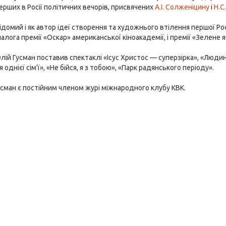
рших в Росії політичних вечорів, присвячених
А.І. Солженіцину
і
Н.С
ідомий і як автор ідеї створення та художнього втілення першої Рос
налога премії «Оскар» американської кіноакадемії, і премії «Зелен
лій Гусман поставив спектаклі «Ісус Христос — суперзірка», «Людина
однієї сім'ї», «Не бійся, я з тобою», «Парк радянського періоду».
сман є постійним членом журі міжнародного клубу КВК.