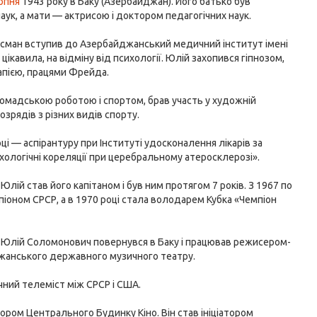
рпня
1943 року в Баку (Азербайджан). Його батько був
ук, а мати — актрисою і доктором педагогічних наук.
Гусман вступив до Азербайджанський медичний інститут імені
ікавила, на відміну від психології. Юлій захопився гіпнозом,
рапією, працями Фрейда.
громадською роботою і спортом, брав участь у художній
зрядів з різних видів спорту.
році — аспірантуру при Інституті удосконалення лікарів за
сихологічні кореляції при церебральному атеросклерозі».
Юлій став його капітаном і був ним протягом 7 років. З 1967 по
іоном СРСР, а в 1970 році стала володарем Кубка «Чемпіон
РСР Юлій Соломонович повернувся в Баку і працював режисером-
жанського державного музичного театру.
мічний телеміст між СРСР і США.
тором Центрального Будинку Кіно. Він став ініціатором