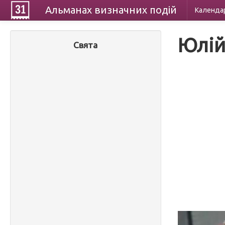
Альманах
визначних
подій
Календа
Юлій
Свята