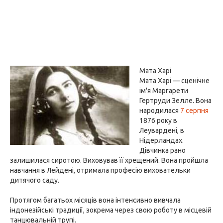
Мата Харі
Мата Харі — сценічне
ім'я Маргарети
Гертруди Зелле. Вона
народилася
7 серпня
1876 року в
Леувардені, в
Нідерландах.
Дівчинка рано
залишилася сиротою. Виховував її хрещений. Вона пройшла
навчання в Лейдені, отримала професію виховательки
дитячого саду.
Протягом багатьох місяців вона інтенсивно вивчала
індонезійські традиції, зокрема через свою роботу в місцевій
танцювальній трупі.