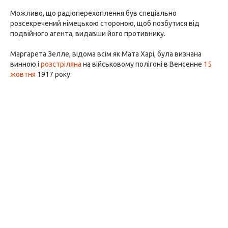
Можливо, що радіоперехоплення був спеціально
розсекречений німецькою стороною, щоб позбутися від
подвійного агента, видавши його противнику.
Маргарета Зелле, відома всім як Мата Харі, була визнана
винною і
розстріляна
на військовому полігоні в Венсенне
15
жовтня
1917 року.