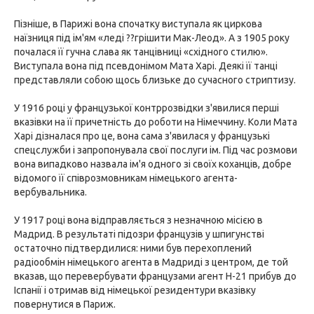
Пізніше, в Парижі вона спочатку виступала як циркова
наїзниця під ім'ям «леді ??грішити Мак-Леод». А з 1905 року
почалася її гучна слава як танцівниці «східного стилю».
Виступала вона під псевдонімом Мата Харі. Деякі її танці
представляли собою щось близьке до сучасного стриптизу.
У 1916 році у французької контррозвідки з'явилися перші
вказівки на її причетність до роботи на Німеччину. Коли Мата
Харі дізналася про це, вона сама з'явилася у французькі
спецслужби і запропонувала свої послуги ім. Під час розмови
вона випадково назвала ім'я одного зі своїх коханців, добре
відомого її співрозмовникам німецького агента-
вербувальника.
У 1917 році вона відправляється з незначною місією в
Мадрид. В результаті підозри французів у шпигунстві
остаточно підтвердилися: ними був перехоплений
радіообмін німецького агента в Мадриді з центром, де той
вказав, що перевербувати французами агент H-21 прибув до
Іспанії і отримав від німецької резидентури вказівку
повернутися в Париж.