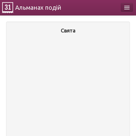
Альманах
подій
Календар
Свята
Про проект
Контакти