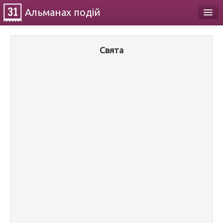
Альманах
подій
Календар
Свята
Про проект
Контакти