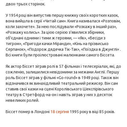
двох-трьох сторінок.
У 1954 році він випустив першу книжку своїх коротких казок,
вона вийшла в серії «Читай сам». Книга називалася «Розповім,
коли захочете». За нею послідували «Розкажу в інший раз»,
«Розкажу колись». За цією серією з'явилися збірники,
об'єднані одними і тими ж героями, — «Як», «Бесіди з
тигром», «Пригоди качки Міранди», «Кінь на прізвисько
Серпанок», «Подорож дядечка Тік-Так», «Поїздка в Джунглі» .
Всі книги були проілюстровані малюнками самого Біссета.
Як актор Біссет зіграв ролі в 57 фільмах і телесеріалах, які, до
сожленію, залишилися невідомими за межами Англії. Першу
роль Біссет зіграв у фільмі «Go-round» в 1949 році. Також він
відзначився як винахідливий театральний режисер. Він сам
ставив свої казки на сцені Королівського Шекспірівського
театру в Стретфорд-на-он і навіть зіграв у них з десяток
невеликих ролей.
Біссет помер в Лондоні
18 серпня
1995 року в віці 85 років.