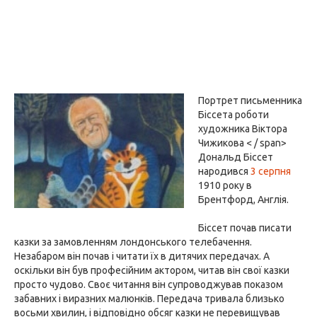
Портрет письменника
Біссета роботи
художника Віктора
Чижикова < / span>
Дональд Біссет
народився
3 серпня
1910 року в
Брентфорд, Англія.
Біссет почав писати
казки за замовленням лондонського телебачення.
Незабаром він почав і читати їх в дитячих передачах. А
оскільки він був професійним актором, читав він свої казки
просто чудово. Своє читання він супроводжував показом
забавних і виразних малюнків. Передача тривала близько
восьми хвилин, і відповідно обсяг казки не перевищував