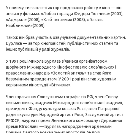
У новому тисячолітті актор продовжив роботу в кіно — він
знявся у фільмах: «Любов і правда Федора Тютчева» (2003),
«Адмірал» (2008), «Хліб тієї зими» (2008), « Гоголь.
Найближчий»(2009).
Також він брав участь в озвучуванні документальних картин.
Бурляєв — автор кіноповістей, публіцистичних статей та
інших публікацій у ряді журналів.
У 1991 році Микола Бурляєв з'явився організатором
щорічного Міжнародного Кінофестивалю слов'янських і
православних народів «Золотий витязь» та став його
беззмінним президентом. У 2001 році він став художнім
керівником кіностудії «Вітчизна».
Член правління Союзу кінематографістів РФ, член Союзу
письменників, академік Міжнародної слов'янської академії,
президент Фонду культури козаків Росії, член Патріаршої
ради з культури, Народний артист Росії, Заслужений артист
РРФСР, лауреат премії Ленінського комсомолу і Державної
премії Югославії — Бурляєв нагороджений орденами
Пошани, Святого всехвальних апостолів Андрія