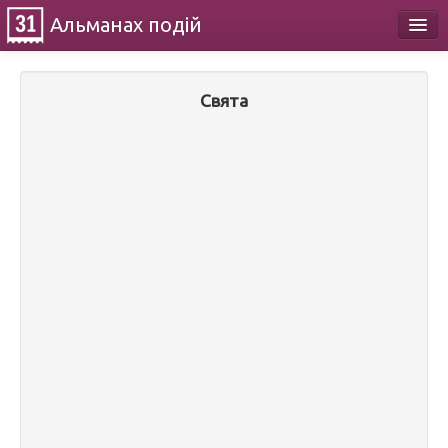
Альманах
подій
Календар
Свята
Про проект
Контакти