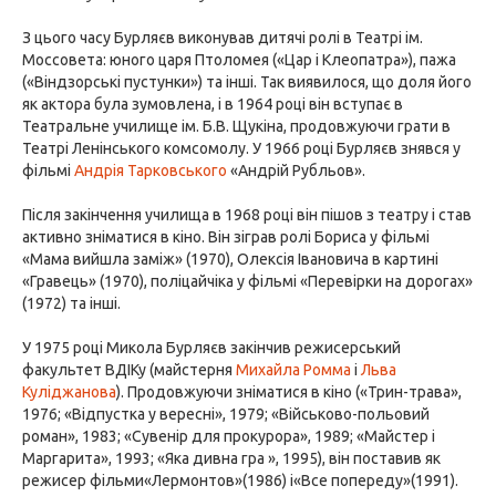
З цього часу Бурляєв виконував дитячі ролі в Театрі ім.
Моссовета: юного царя Птоломея («Цар і Клеопатра»), пажа
(«Віндзорські пустунки») та інші. Так виявилося, що доля його
як актора була зумовлена, і в 1964 році він вступає в
Театральне училище ім. Б.В. Щукіна, продовжуючи грати в
Театрі Ленінського комсомолу. У 1966 році Бурляєв знявся у
фільмі
Андрія Тарковського
«Андрій Рубльов».
Після закінчення училища в 1968 році він пішов з театру і став
активно зніматися в кіно. Він зіграв ролі Бориса у фільмі
«Мама вийшла заміж» (1970), Олексія Івановича в картині
«Гравець» (1970), поліцайчіка у фільмі «Перевірки на дорогах»
(1972) та інші.
У 1975 році Микола Бурляєв закінчив режисерський
факультет ВДІКу (майстерня
Михайла Ромма
і
Льва
Куліджанова
). Продовжуючи зніматися в кіно («Трин-трава»,
1976; «Відпустка у вересні», 1979; «Військово-польовий
роман», 1983; «Сувенір для прокурора», 1989; «Майстер і
Маргарита», 1993; «Яка дивна гра », 1995), він поставив як
режисер фільми«Лермонтов»(1986) і«Все попереду»(1991).