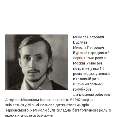
Микола Петрович
Бурляєв
Микола Петрович
Бурляєв народився
3
серпня
1946 року в
Москві. У кіно він
потрапив у віці 14
років і відразу знявся
в головній ролі.
Фільм «Хлопчик і
голуб» був
дипломною роботою
Андрона Міхалкова-Кончаловського. У 1962 році він
знімається у фільмі «Іванове дитинство» Андрія
Тарковського. У Миколи була складна, багатопланова роль, з
якою він упорався блискуче.