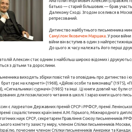
Анатолій Георгійович Алексин (справжнє 
батько — старий більшовик — брав участь у
Далекому Сході. Згодом оселився в Москві
репресований.
Дитинство майбутнього письменника минуло
Самуїлом Яковичем Маршака
. У роки війн
війни він вступив в один з найпрестижніш
До цього ж часу належать його перші друк
толій Алексин стає одним з найбільш широко відомих і друкуються а
ється з дітьми та дорослими.
сьменника виходять збірки повістей та оповідань про дитинство і юн
Мій брат грає на кларнеті» (1968), «Дійові особи та виконавці" (1975),
8), «Сигнальники і сурмачі» (1985) та інші . Ці книги довгий час бу
дованих для позакласного читання в школі. І зараз книги цього пись
син є лауреатом Державних премій СРСР і РРФСР, премії Ленінськог
ремії соціалістичних країн імені А.М. Горького, Міжнародного дипл
гогічних наук СРСР, секретарем Правління Союзу письменників РРФС
ького комітету захисту миру, членом Спілки письменників Москви
Ізраїлю, почесним членом Спілки письменників Америки та Канади.