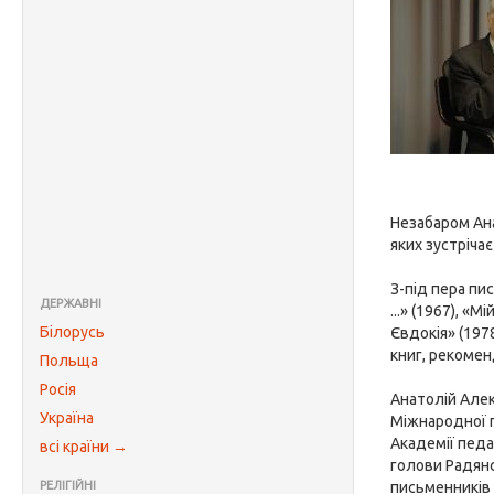
Незабаром Ана
яких зустріча
З-під пера пи
ДЕРЖАВНІ
...» (1967), «
Білорусь
Євдокія» (197
книг, рекомен
Польща
Росія
Анатолій Алек
Україна
Міжнародної п
Академії педа
всі країни →
голови Радянс
РЕЛІГІЙНІ
письменників 