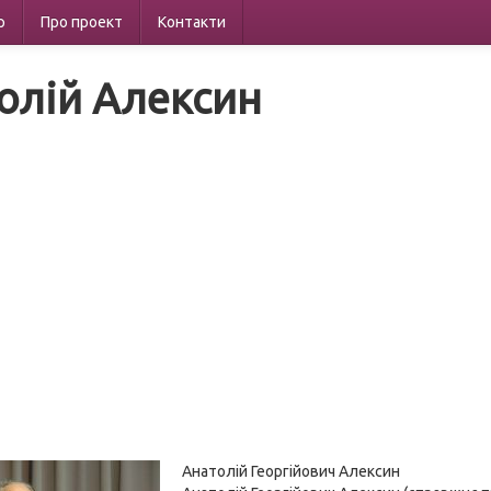
р
Про проект
Контакти
олій Алексин
Анатолій Георгійович Алексин