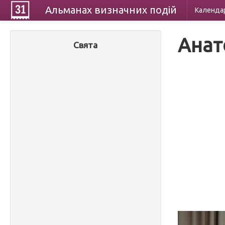
Альманах
визначних
подій
Календа
Анат
Свята