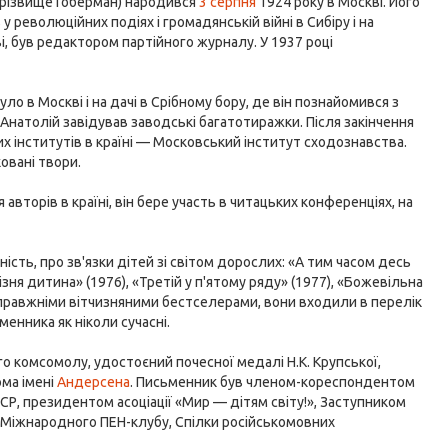
прізвище Гоберман) народився
3 серпня
1924 року в Москві. Його
 революційних подіях і громадянській війні в Сибіру і на
, був редактором партійного журналу. У 1937 році
 в Москві і на дачі в Срібному бору, де він познайомився з
и Анатолій завідував заводські багатотиражки. Після закінчення
их інститутів в країні — Московський інститут сходознавства.
овані твори.
вторів в країні, він бере участь в читацьких конференціях, на
ість, про зв'язки дітей зі світом дорослих: «А тим часом десь
 «Пізня дитина» (1976), «Третій у п'ятому ряду» (1977), «Божевільна
ли справжніми вітчизняними бестселерами, вони входили в перелік
менника як ніколи сучасні.
о комсомолу, удостоєний почесної медалі Н.К. Крупської,
ома імені
Андерсена
. Письменник був членом-кореспондентом
Р, президентом асоціації «Мир — дітям світу!», Заступником
, Міжнародного ПЕН-клубу, Спілки російськомовних