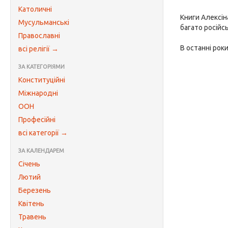
Католичні
Книги Алексін
Мусульманські
багато російсь
Православні
В останні рок
всі релігії →
ЗА КАТЕГОРІЯМИ
Конституційні
Міжнародні
ООН
Професійні
всі категорії →
ЗА КАЛЕНДАРЕМ
Січень
Лютий
Березень
Квітень
Травень