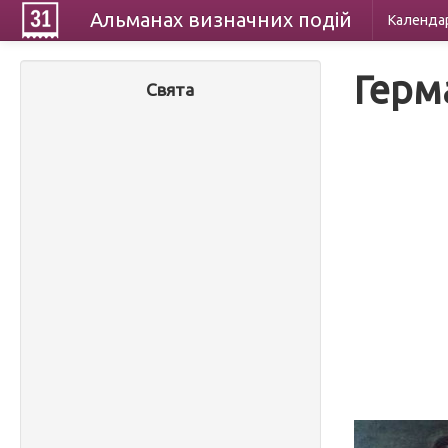
Альманах
визначних
подій
Календа
Герм
Свята