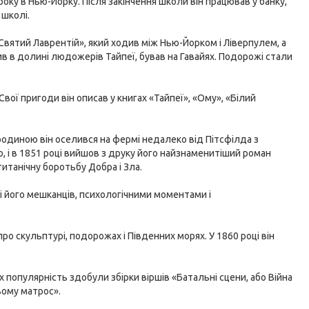
року в Нью-Йорку. Після закінчення школи він працював у банку,
 школі.
«Святий Лаврентій», який ходив між Нью-Йорком і Ліверпулем, а
ив в долині людожерів Тайпеї, бував на Гавайях. Подорожі стали
Свої пригоди він описав у книгах «Тайпеї», «Ому», «Білий
 родиною він оселився на фермі недалеко від Пітсфілда з
 і в 1851 році вийшов з друку його найзнаменитіший роман
титанічну боротьбу Добра і Зла.
і його мешканців, психологічними моментами і
 про скульптурі, подорожах і Південних морях. У 1860 році він
х популярність здобули збірки віршів «Батальні сцени, або Війна
вому матрос».