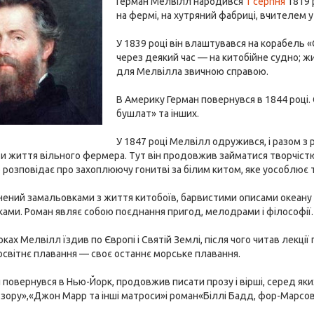
Герман Мелвілл народився
1 серпня
1819 
на фермі, на хутряний фабриці, вчителем у
У 1839 році він влаштувався на корабель 
через деякий час — на китобійне судно; ж
для Мелвілла звичною справою.
В Америку Герман повернувся в 1844 році. 
бушлат» та інших.
У 1847 році Мелвілл одружився, і разом з
и життя вільного фермера. Тут він продовжив займатися творчістю,
о розповідає про захоплюючу гонитві за білим китом, яке уособлює 
нений замальовками з життя китобоїв, барвистими описами океану 
ами. Роман являє собою поєднання пригод, мелодрами і філософії.
ках Мелвілл їздив по Європі і Святій Землі, після чого читав лекції
освітнє плавання — своє останнє морське плавання.
ін повернувся в Нью-Йорк, продовжив писати прозу і вірші, серед яки
к зору»,«Джон Марр та інші матроси»і роман«Біллі Бадд, фор-Марсо