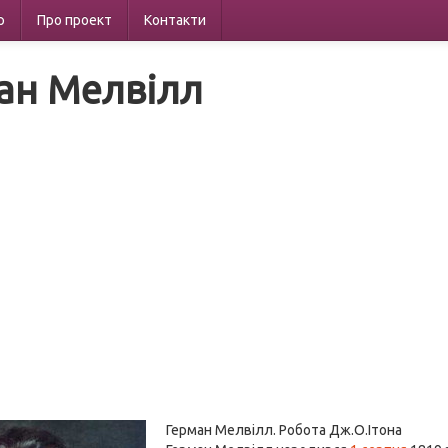
р
Про проект
Контакти
ан Мелвілл
Герман Мелвілл. Робота Дж.О.Ітона