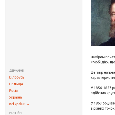
наміром почат
«Мобі Дік», щ
ДЕРЖАВНІ
Це твір напов
Білорусь
характеристик
Польща
У 1856-1857 ро
Росія
здійснив круг
Україна
У 1863 році в
всі країни →
з різних точо
РЕЛІГІЙНІ