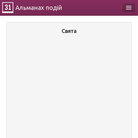
Альманах
подій
Календар
Свята
Про проект
Контакти