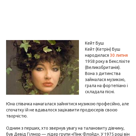
Кейт Буш
Кейт (Кетрін) Буш
народилася
30 липня
1958 року в Бексліхіте
(Великобританія).
Вона з дитинства
займалася музикою,
грала на фортепіано і
складала пісні.
Юна співачка намагалася зайнятися музикою професійно, але
спочатку їй не вдавалося зацікавити продюсерів своєю
творчістю.
Одним з перших, хто звернув увагу на талановиту дівчину,
був Девід Гілмор — лідер групи «Пінк Флойд». У 1975 році він