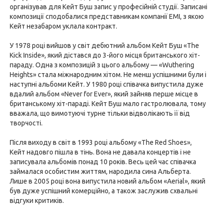
організував для Кейт Буш запис у професійній студії. Записані
композиції сподобалися представникам компанії EMI, з якою
Кейт незабаром уклала контракт.
У 1978 році вийшов у світ дебютний альбом Кейт Буш «The
Kick Inside», який дістався до 3-його місця британського хіт-
параду. Одна з композицій з цього альбому — «Wuthering
Heights» стала міжнародним хітом. Не менш успішними були і
наступні альбоми Кейт. У 1980 році співачка випустила дуже
вдалий альбом «Never for Ever», який зайняв перше місце в
британському хіт-параді. Кейт Буш мало гастролювала, тому
вважала, що вимотуючі турне тільки відволікають її від
творчості.
Після виходу в світ в 1993 році альбому «The Red Shoes»,
Кейт надовго пішла в тінь. Вона не давала концертів і не
записувала альбомів понад 10 років. Весь цей час співачка
займалася особистим життям, народила сина Альберта.
Лише в 2005 році вона випустила новий альбом «Aerial», який
був дуже успішний комерційно, а також заслужив схвальні
відгуки критиків.