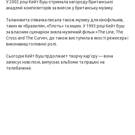
У 2002 році Кейт Буш отримала нагороду Британської
академії композиторів за внесок у британську музику.
Талановита співачка писала також музику для кінофільмів,
таких як «Бразилія», «Плоть» та інших. У 1993 році Кейт Буш
за власним сценарієм зняла музичний фільм «The Line, The
Cross and The Curve», де також виступила в якості режисера і
виконавиці головної ролі.
Сьогодні Кейт Буш прдолжает творчу кар'єру — вона
записує нові пісні, випускає альбоми та працює на
телебаченні.