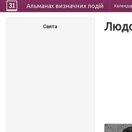
Альманах
визначних
подій
Календа
Людо
Свята