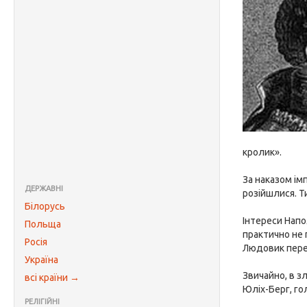
кролик».
За наказом ім
ДЕРЖАВНІ
розійшлися. Т
Білорусь
Інтереси Напо
Польща
практично не 
Росія
Людовик перед
Україна
Звичайно, в з
всі країни →
Юліх-Берг, го
РЕЛІГІЙНІ