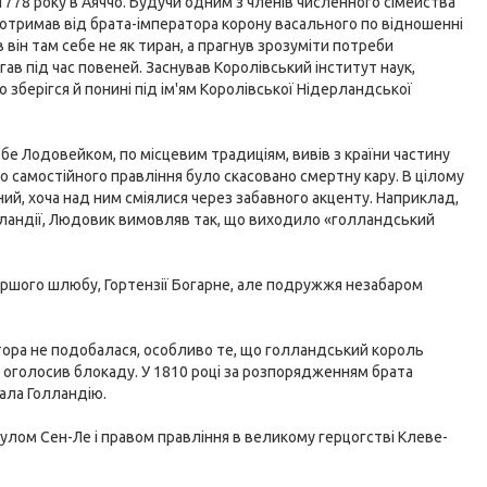
1778 року в Аяччо. Будучи одним з членів численного сімейства
отримав від брата-імператора корону васального по відношенні
ів він там себе не як тиран, а прагнув зрозуміти потреби
ав під час повеней. Заснував Королівський інститут наук,
 зберігся й понині під ім'ям Королівської Нідерландської
ебе Лодовейком, по місцевим традиціям, вивів з країни частину
ьо самостійного правління було скасовано смертну кару. В цілому
ий, хоча над ним сміялися через забавного акценту. Наприклад,
Голландії, Людовик вимовляв так, що виходило «голландський
ершого шлюбу, Гортензії Богарне, але подружжя незабаром
тора не подобалася, особливо те, що голландський король
 оголосив блокаду. У 1810 році за розпорядженням брата
ала Голландію.
улом Сен-Ле і правом правління в великому герцогстві Клеве-