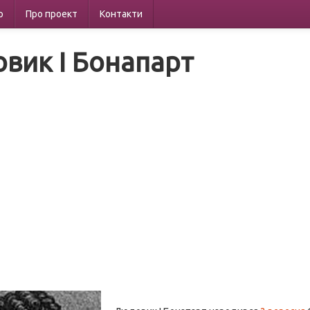
р
Про проект
Контакти
вик I Бонапарт