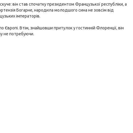
уче: він став спочатку президентом Французької республіки, а
 Гортензія Богарне, народила молодшого сина не зовсім від
нцузьких імператорів.
 по Європі. Втім, знайшовши притулок у гостинній Флоренції, він
му не потребуючи.