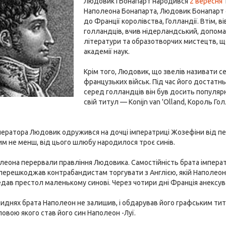
Людовик I Бонапарт народився
2 вересня
Наполеона Бонапарта, Людовик Бонапарт 
до Франції королівства, Голландії. Втім, в
голландців, вчив нідерландський, допомаг
літератури та образотворчих мистецтв, що
академії наук.
Крім того, Людовик, що звелів називати с
французьких військ. Під час його достатн
серед голландців він був досить популярн
свій титул — Konijn van 'Olland, Король 
ператора Людовик одружився на дочці імператриці Жозефіни від п
им не менш, від цього шлюбу народилося троє синів.
леона перервали правління Людовика. Самостійність брата імпера
перешкоджав контрабандистам торгувати з Англією, якій Наполеон
ав престол маленькому синові. Через чотири дні Франція анексув
лиднях брата Наполеон не залишив, і обдарував його графським тит
ловою якого став його син Наполеон -Луї.