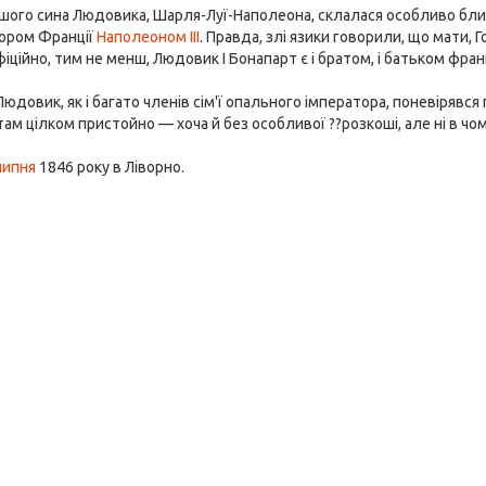
го сина Людовика, Шарля-Луї-Наполеона, склалася особливо блиск
тором Франції
Наполеоном III
. Правда, злі язики говорили, що мати,
Офіційно, тим не менш, Людовик I Бонапарт є і братом, і батьком фра
Людовик, як і багато членів сім'ї опального імператора, поневірявся
ам цілком пристойно — хоча й без особливої ??розкоші, але ні в чо
липня
1846 року в Ліворно.