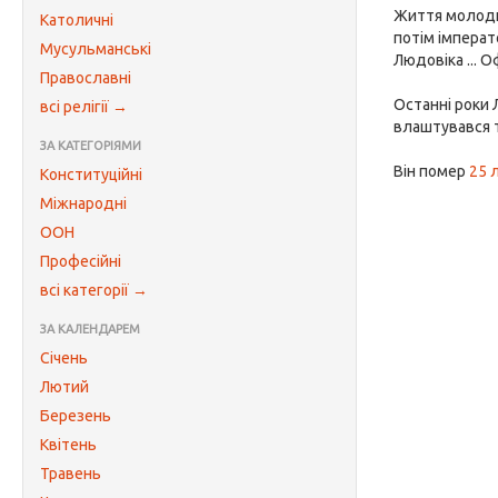
Життя молодшо
Католичні
потім імпера
Мусульманські
Людовіка ... 
Православні
Останні роки 
всі релігії →
влаштувався т
ЗА КАТЕГОРІЯМИ
Він помер
25 
Конституційні
Міжнародні
ООН
Професійні
всі категорії →
ЗА КАЛЕНДАРЕМ
Січень
Лютий
Березень
Квітень
Травень