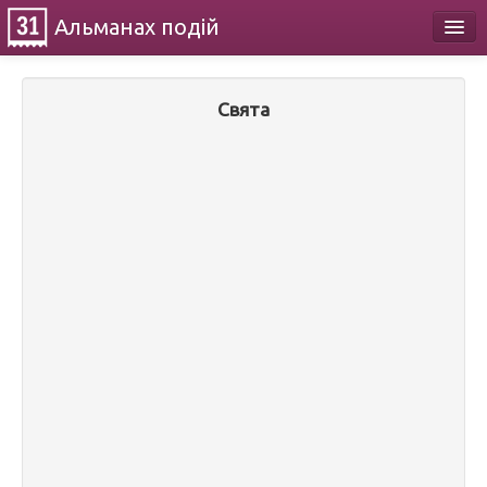
Альманах
подій
Календар
Свята
Про проект
Контакти