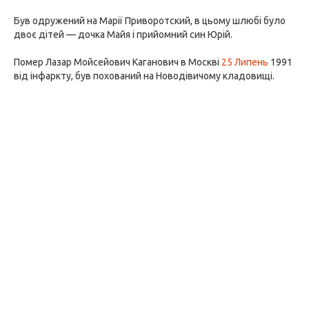
Був одружений на Марії Приворотский, в цьому шлюбі було
двоє дітей — дочка Майя і прийомний син Юрій.
Помер Лазар Мойсейович Каганович в Москві
25 Липень
1991
від інфаркту, був похований на Новодівичому кладовищі.