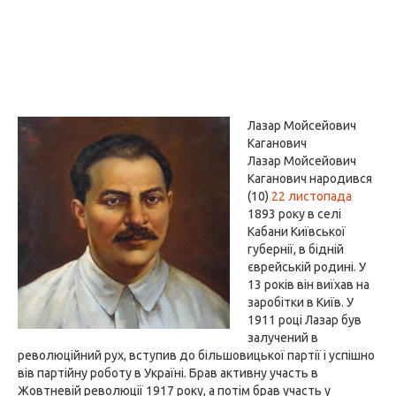
Лазар Мойсейович
Каганович
Лазар Мойсейович
Каганович народився
(10)
22 листопада
1893 року в селі
Кабани Київської
губернії, в бідній
єврейській родині. У
13 років він виїхав на
заробітки в Київ. У
1911 році Лазар був
залучений в
революційний рух, вступив до більшовицької партії і успішно
вів партійну роботу в Україні. Брав активну участь в
Жовтневій революції 1917 року, а потім брав участь у