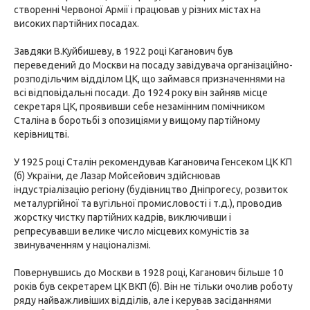
створенні Червоної Армії і працював у різних містах на
високих партійних посадах.
Завдяки В.Куйбишеву, в 1922 році Каганович був
переведений до Москви на посаду завідувача організаційно-
розподільчим відділом ЦК, що займався призначеннями на
всі відповідальні посади. До 1924 року він зайняв місце
секретаря ЦК, проявивши себе незамінним помічником
Сталіна в боротьбі з опозиціями у вищому партійному
керівництві.
У 1925 році Сталін рекомендував Кагановича Генсеком ЦК КП
(б) України, де Лазар Мойсейович здійснював
індустріалізацію регіону (будівництво Дніпрогесу, розвиток
металургійної та вугільної промисловості і т.д.), проводив
жорстку чистку партійних кадрів, виключивши і
репресувавши велике число місцевих комуністів за
звинуваченням у націоналізмі.
Повернувшись до Москви в 1928 році, Каганович більше 10
років був секретарем ЦК ВКП (б). Він не тільки очолив роботу
ряду найважливіших відділів, але і керував засіданнями