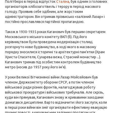
Політбюро в період відпусток
Сталіна
, був одним з головних
організаторів хлібозаготівель і терору в період масового
голоду. Проявив себе здібним, але жорстоким
адміністратором. Він отримав прізвисько «залізний Лазар» і
постійно прославлявся партійної пропагандою.
Також в 1930-1935 роках Каганович був першим секретарем
Московського міського комітету ВКП (б). Під його
керівництвом була проведена модернізація столиці,
розгорнуто нове будівництво, в ході якого в масовому
порядку зносилися історичні та архітектурні пам'ятки (Храм
Христа Спасителя, Сухарева вежа, Страсний монастир ...).
Каганович тримав під особистим контролем будівництво
метро (носив до 1957 року його ім'я).
У роки Великої Вітчизняної війни Лазар Мойсейович був
членом Держкомітету оборони СРСР, а потім членом
військової ради різних фронтів, налагоджував роботу
військової прокуратури і військових трибуналів. Але скрізь,
куди він прямував, Каганович знову ж кривавими заходами
домагався дисципліни. Варто відзначити і його заслуги, коли
в перші роки війни він зміг організувати ефективну евакуацію
промисловості, а керовані ним залізниці протягом усіх