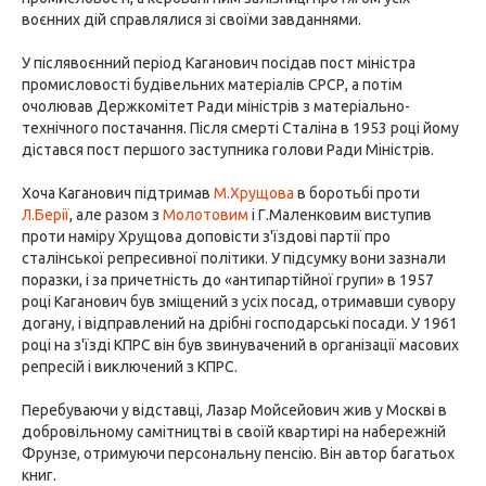
воєнних дій справлялися зі своїми завданнями.
У післявоєнний період Каганович посідав пост міністра
промисловості будівельних матеріалів СРСР, а потім
очолював Держкомітет Ради міністрів з матеріально-
технічного постачання. Після смерті Сталіна в 1953 році йому
дістався пост першого заступника голови Ради Міністрів.
Хоча Каганович підтримав
М.Хрущова
в боротьбі проти
Л.Берії
, але разом з
Молотовим
і Г.Маленковим виступив
проти наміру Хрущова доповісти з'їздові партії про
сталінської репресивної політики. У підсумку вони зазнали
поразки, і за причетність до «антипартійної групи» в 1957
році Каганович був зміщений з усіх посад, отримавши сувору
догану, і відправлений на дрібні господарські посади. У 1961
році на з'їзді КПРС він був звинувачений в організації масових
репресій і виключений з КПРС.
Перебуваючи у відставці, Лазар Мойсейович жив у Москві в
добровільному самітництві в своїй квартирі на набережній
Фрунзе, отримуючи персональну пенсію. Він автор багатьох
книг.