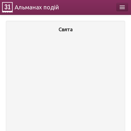
Альманах
подій
Календар
Свята
Про проект
Контакти