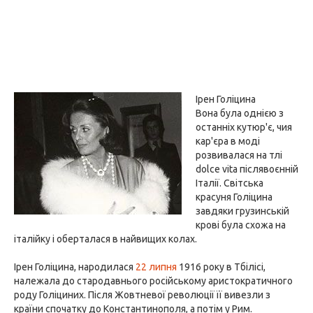
Ірен Голіцина
Вона була однією з
останніх кутюр'є, чия
кар'єра в моді
розвивалася на тлі
dolce vita післявоєнній
Італії. Світська
красуня Голіцина
завдяки грузинській
крові була схожа на
італійку і оберталася в найвищих колах.
Ірен Голіцина, народилася
22 липня
1916 року в Тбілісі,
належала до стародавнього російському аристократичного
роду Голіциних. Після Жовтневої революції її вивезли з
країни спочатку до Константинополя, а потім у Рим.