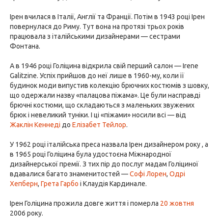
Ірен вчилася в Італії, Англії та Франції. Потім в 1943 році Ірен
повернулася до Риму. Тут вона на протязі трьох років
працювала з італійськими дизайнерами — сестрами
Фонтана.
А в 1946 році Голіцина відкрила свій перший салон — Irene
Galitzine. Успіх прийшов до неї лише в 1960-му, коли її
будинок моди випустив колекцію брючних костюмів з шовку,
що одержали назву «палацова піжама». Це були насправді
брючні костюми, що складаються з маленьких звужених
брюк і невеликий туніки. І ці «піжами» носили всі — від
Жаклін Кеннеді
до
Елізабет Тейлор
.
У 1962 році італійська преса назвала Ірен дизайнером року , а
в 1965 році Голіцина була удостоєна Міжнародної
дизайнерської премії. З тих пір до послуг мадам Голіциної
вдавалися багато знаменитостей —
Софі Лорен
,
Одрі
Хепберн
,
Грета Гарбо
і Клаудія Кардинале.
Ірен Голіцина прожила довге життя і померла
20 жовтня
2006 року.