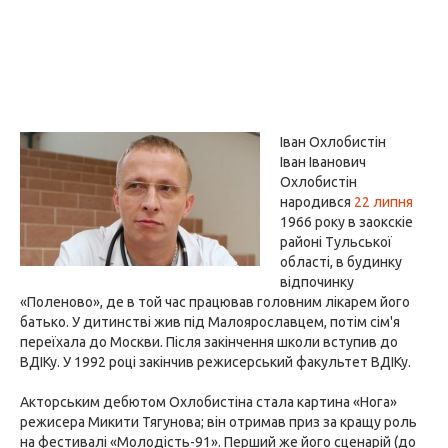
Іван Охлобистін
Іван Іванович
Охлобистін
народився
22 липня
1966 року в заокскіе
районі Тульської
області, в будинку
відпочинку
«Поленово», де в той час працював головним лікарем його
батько. У дитинстві жив під Малоярославцем, потім сім'я
переїхала до Москви. Після закінчення школи вступив до
ВДІКу. У 1992 році закінчив режисерський факультет ВДІКу.
Акторським дебютом Охлобистіна стала картина «Нога»
режисера Микити Тягунова; він отримав приз за кращу роль
на фестивалі «Молодість-91». Перший же його сценарій (до