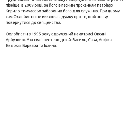
пізніше, в 2009 році, за його власним проханням патріарх
Кирило тимчасово заборонив його для служіння. При цьому
сам Охлобистін не виключає думку про те, щоб знову
повернутися до священства.
Охлобистін з 1995 року одружений на актрисі Оксані
Арбузової. У їх сім'ї шестеро дітей: Василь, Сава, Анфіса,
Євдокія, Варвара та Іоанна.