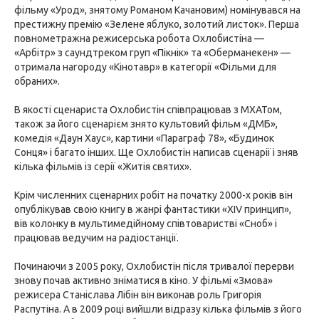
фільму «Урод», знятому Романом Качановим) номінувався на
престижну премію «Зелене яблуко, золотий листок». Перша
повнометражна режисерська робота Охлобистіна —
«Арбітр» з саундтреком груп «Пікнік» та «Оберманекен» —
отримала нагороду «Кінотавр» в категорії «Фільми для
обраних».
В якості сценариста Охлобистін співпрацював з МХАТом,
також за його сценарієм знято культовий фільм «ДМБ»,
комедія «Даун Хаус», картини «Параграф 78», «Будинок
Сонця» і багато інших. Ще Охлобистін написав сценарії і зняв
кілька фільмів із серії «Житія святих».
Крім численних сценарних робіт на початку 2000-х років він
опублікував свою книгу в жанрі фантастики «XIV принцип»,
вів колонку в мультимедійному співтоваристві «Сноб» і
працював ведучим на радіостанції.
Починаючи з 2005 року, Охлобистін після тривалої перерви
знову почав активно зніматися в кіно. У фільмі «Змова»
режисера Станіслава Лібін він виконав роль Григорія
Распутіна. А в 2009 році вийшли відразу кілька фільмів з його