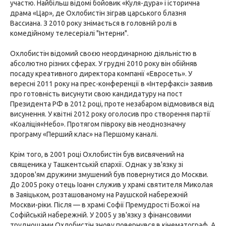
участю. Найбільш відомі бойовик «Куля-дура» і історична
драма «Цар», де Охлобистін зіграв царського блазня
Вассиана. З 2010 року знімається в головній ролі в
комедійному телесеріалі "Інтерни".
Охлобистін відомий своєю неординарною діяльністю в
абсолютно різних сферах. У грудні 2010 року він обійняв
посаду креативного директора компанії «Евросеть». У
вересні 2011 року на прес-конференції в «Інтерфаксі» заявив
про готовність висунути свою кандидатуру на пост
Президента РФ в 2012 році, проте незабаром відмовився від
висунення. У квітні 2012 року оголосив про створення партії
«Коаліція«Небо». Протягом півроку вів неоднозначну
програму «Перший клас» на Першому каналі.
Крім того, в 2001 році Охлобистін був висвячений на
священика у Ташкентській єпархії. Однак у зв'язку зі
здоров'ям дружини змушений був повернутися до Москви.
До 2005 року отець Іоанн служив у храмі святителя Миколая
в Заяіцьком, розташованому на Раушской набережній
Москви-ріки. Після — в храмі Софії Премудрості Божої на
Софійській набережній. У 2005 у зв'язку з фінансовими
труднощами Охлобистін знову повернувся в кінематограф. А