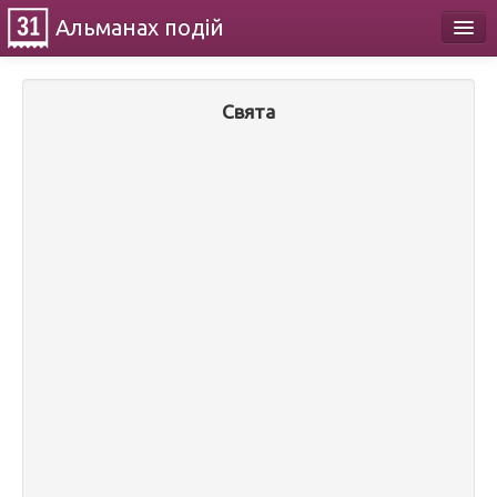
Альманах
подій
Календар
Свята
Про проект
Контакти