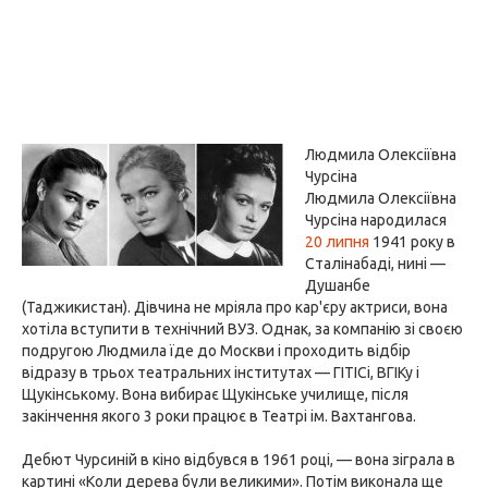
Людмила Олексіївна
Чурсіна
Людмила Олексіївна
Чурсіна народилася
20 липня
1941 року в
Сталінабаді, нині —
Душанбе
(Таджикистан). Дівчина не мріяла про кар'єру актриси, вона
хотіла вступити в технічний ВУЗ. Однак, за компанію зі своєю
подругою Людмила їде до Москви і проходить відбір
відразу в трьох театральних інститутах — ГІТІСі, ВГІКу і
Щукінському. Вона вибирає Щукінське училище, після
закінчення якого 3 роки працює в Театрі ім. Вахтангова.
Дебют Чурсиній в кіно відбувся в 1961 році, — вона зіграла в
картині «Коли дерева були великими». Потім виконала ще