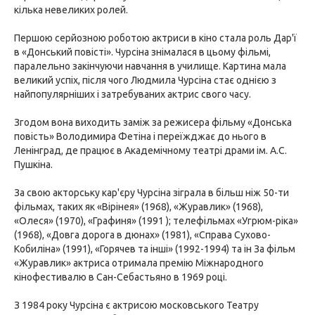
кілька невеликих ролей.
Першою серйозною роботою актриси в кіно стала роль Дар'ї
в «Донський повісті». Чурсіна знімалася в цьому фільмі,
паралельно закінчуючи навчання в училище. Картина мала
великий успіх, після чого Людмила Чурсіна стає однією з
найпопулярніших і затребуваних актрис свого часу.
Згодом вона виходить заміж за режисера фільму «Донська
повість» Володимира Фетіна і переїжджає до нього в
Ленінград, де працює в Академічному театрі драми ім. А.С.
Пушкіна.
За свою акторську кар'єру Чурсіна зіграла в більш ніж 50-ти
фільмах, таких як «Вірінея» (1968), «Журавлик» (1968),
«Олеся» (1970), «Графиня» (1991 ); телефільмах «Угрюм-ріка»
(1968), «Довга дорога в дюнах» (1981), «Справа Сухово-
Кобиліна» (1991), «Горячев та інші» (1992-1994) та ін За фільм
«Журавлик» актриса отримала премію Міжнародного
кінофестивалю в Сан-Себастьяно в 1969 році.
З 1984 року Чурсіна є актрисою московського Театру