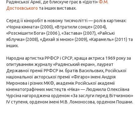
Радянської Армії, де блискуче грає в «Ідіоті»
Ф.М.
Достоєвського
та інших виставах.
Серед її кіноробіт в новому тисячолітті — ролі в картинах:
«Чорна кімната» (2000), «Втратили сонце» (2004),
«Розсмішити Бога» (2006 ), «Застава» (2007), «Райські
яблучка» (2008), «Дихай зі мною» (2009), «Карамель» (2011) та
інших.
Народна артистка РРФСР і СРСР, краща актриса 1969 року за
опитуванням журналу «Радянський екран», лауреат
Державної премії РРФСР ім. братів Васильєвих, Російської
національної акторської премії «Фігаро» імені Андрія
Миронова і різних МКФ, академік Російської академії
кінематографічних мистецтв «Ніка» — Людмила Олексіївна
Чурсіна нагороджена орденом «За заслуги перед Вітчизною»
IV ступеня, орденом імені М.В. Ломоносова, орденом Пошани.