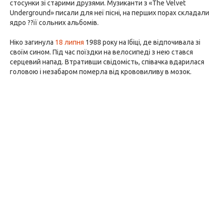
стосунки зі старими друзями. Музиканти з «The Velvet
Underground» писали для неї пісні, на перших порах складали
ядро ??її сольних альбомів.
Ніко загинула
18 липня
1988 року на Ібіці, де відпочивала зі
своїм сином. Під час поїздки на велосипеді з нею стався
серцевий напад. Втративши свідомість, співачка вдарилася
головою і незабаром померла від крововиливу в мозок.