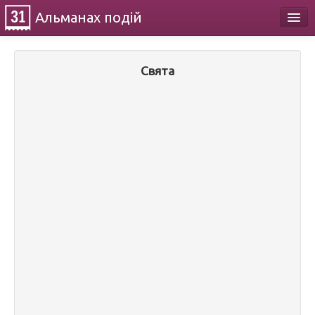
Альманах
подій
Календар
Свята
Про проект
Контакти