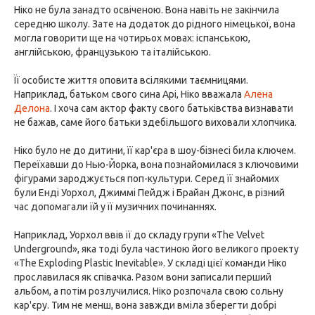
Ніко не була занадто освіченою. Вона навіть не закінчила
середню школу. Зате на додаток до рідного німецької, вона
могла говорити ще на чотирьох мовах: іспанською,
англійською, французькою та італійською.
Її особисте життя оповита всілякими таємницями.
Наприклад, батьком свого сина Арі, Ніко вважала
Алена
Делона
. І хоча сам актор факту свого батьківства визнавати
не бажав, саме його батьки здебільшого виховали хлопчика.
Ніко було не до дитини, її кар'єра в шоу-бізнесі била ключем.
Переїхавши до Нью-Йорка, вона познайомилася з ключовими
фігурами зароджується поп-культури. Серед її знайомих
були Енді Уорхол, Джиммі Пейдж і Брайан Джонс, в різний
час допомагали їй у її музичних починаннях.
Наприклад, Уорхол ввів її до складу групи «The Velvet
Underground», яка тоді була частиною його великого проекту
«The Exploding Plastic Inevitable». У складі цієї команди Ніко
прославилася як співачка. Разом вони записали перший
альбом, а потім розлучилися. Ніко розпочала свою сольну
кар'єру. Тим не менш, вона завжди вміла зберегти добрі