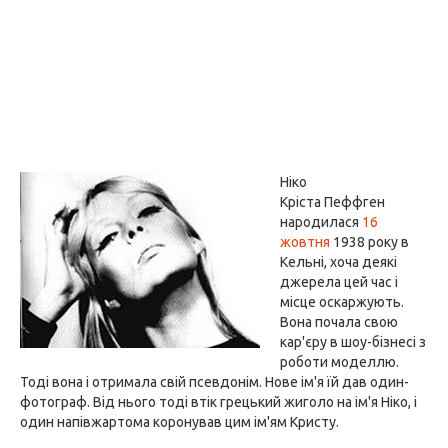
Ніко
Кріста Пеффген
народилася
16
жовтня
1938 року в
Кельні, хоча деякі
джерела цей час і
місце оскаржують.
Вона почала свою
кар'єру в шоу-бізнесі з
роботи моделлю.
Тоді вона і отримала свій псевдонім. Нове ім'я їй дав один-
фотограф. Від нього тоді втік грецький жиголо на ім'я Ніко, і
один напівжартома коронував цим ім'ям Кристу.