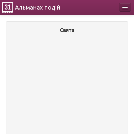
Альманах
подій
Календар
Свята
Про проект
Контакти