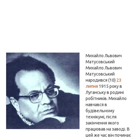
Михайло Львович
Матусовський
Михайло Львович
Матусовський
народився (10)
23
липня
1915 року в
Луганську в родині
робітників. Михайло
навчався в
будівельному
технікумі, після
закінчення якого
працював на заводі. В
цей же час він починає