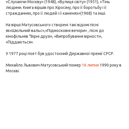
«Слухаючи Москву» (1948), «Вулиця світу» (1951), «Тінь
людини. Книга віршів про Хіросіму, про її боротьбу і її
стражданнях, про її людей і її каменях»(1968) та інші.
На вірші Матусовського створені такі відомі пісні
як«Шкільний вальс»,«Підмосковні вечори» , пісні до
кінофільмів "Вірні друзі», «Випробування вірності»,
«Піддаються».
У 1977 році поет був удостоєний Державної премії СРСР.
Михайло Львович Матусовський помер
16 липня
1990 року в
Москві.