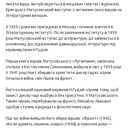
писати вірші, які публікуються в місцевих газетах і журналах.
Крім цього Матусовський виступає з читанням своїх віршів на
літературних вечорах.
У 1930-і роки він приїжджає в Москву і починає вчитися в
Літературному інституті. Після закінчення інституту в 1939
році Матусовський вступає до аспірантури, де займається в
основному дослідженнями давньоруської літератури під
керівництвом Н.Гудзія.
Перша книга віршів Матусовського «Луганчани», написана
спільно з Костянтином Симоновим, вийшла в світ у 1939 році.
У 1941 році поет збирався захистити дисертацію, однак
почалася війна, і він пішов на фронт.
Його колишній науковий керівник Н.Гудзій сприяв тому, щоб
захист дисертації відбувся без присутності Матусовського.
Таким чином, перебуваючи на фронті, Михайло Львович
здобув ступінь кандидата філологічних наук.
Під час війни вийшли його збірки віршів: «Фронт» (1942),
«Коли шумить Ільмень-озеро» (1944), в повоєнні роки —