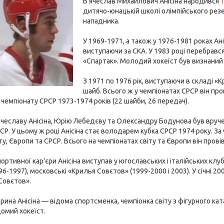
В'ячеслав Михайлович Анісіна народився
дитячо-юнацькій школі олімпійського резе
нападника.
У 1969-1971, а також у 1976-1981 роках Ані
виступаючи за СКА. У 1983 році перебрався
«Спартак». Молодий хокеїст був визнаний
З 1971 по 1976 рік, виступаючи в складі «К
шайб. Всього ж у чемпіонатах СРСР він про
емпіонату СРСР 1973-1974 років (22 шайби, 26 передач).
'ячеславу Анісіна, Юрію Лебедєву та Олександру Бодунова був вруч
СР. У цьому ж році Анісіна стає володарем кубка СРСР 1974 року. За
у, Європи та СРСР. Всього на чемпіонатах світу та Європи він провів
 спортивної кар'єри Анісіна виступав у югославських і італійських к
96-1997), московські «Крилья Совєтов» (1999-2000 і 2003). У січні 
Совєтов».
рина Анісіна — відома спортсменка, чемпіонка світу з фігурного ка
омий хокеїст.