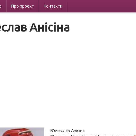
р
Про проект
Контакти
еслав Анісіна
В'ячеслав Анісіна