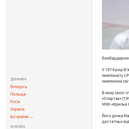
бомбардиром ч
У 1974 році В
чемпіонату СР
ДЕРЖАВНІ
чемпіоном світ
Білорусь
В кінці своєї
Польща
«Спартак» (19
Росія
МХК «Крилья 
Україна
Його дочка Ма
всі країни →
достатньо від
РЕЛІГІЙНІ