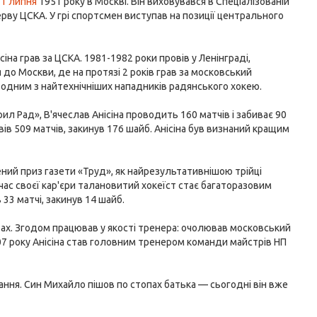
11 липня
1951 року в Москві. Він виховувався в Спеціалізованій
рву ЦСКА. У грі спортсмен виступав на позиції центрального
сіна грав за ЦСКА. 1981-1982 роки провів у Ленінграді,
 до Москви, де на протязі 2 років грав за московський
 одним з найтехнічніших нападників радянського хокею.
рил Рад», В'ячеслав Анісіна проводить 160 матчів і забиває 90
вів 509 матчів, закинув 176 шайб. Анісіна був визнаний кращим
ений приз газети «Труд», як найрезультативнішою трійці
 час своєї кар'єри талановитий хокеїст стає багаторазовим
 33 матчі, закинув 14 шайб.
лубах. Згодом працював у якості тренера: очолював московський
2007 року Анісіна став головним тренером команди майстрів НП
тання. Син Михайло пішов по стопах батька — сьогодні він вже