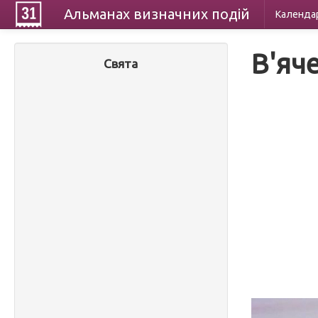
Альманах
визначних
подій
Календа
В'яч
Свята