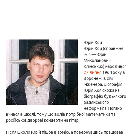
Юрій Хой
Юрій Хой (справжнє
ім'я — Юрій
Миколайович
Клінських) народився
27 липня
1964 року в
Воронежі в сім'ї
інженера. Біографія
Юрія Хоя схожа на
біографію будь-якого
радянського
неформала. Погано
вчився в школі, тому що волів потрібної математики та
російської дворові концерти на гітарі.
Після школи Юрій пішов в армію, а повернувшись працював