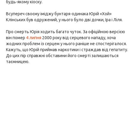
будь-якому кіоску.
Всупереч своєму іміджу бунтаря-одинака Юрій «Хой»
Клінських був одружений, у нього було дві дочки, Іра і Ліля.
Про смерть Юрія ходить багато чуток. За офіційною версією
він помер
4 липня
2000 року від серцевого нападу, хоча
жодних проблем із серцем у нього раніше не спостерігалося.
Кажуть, що Юрій приймав наркотики і страждав від гепатиту.
До цих пір справжні обставини його смерті залишаються
таємницею.