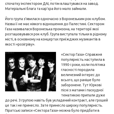
спочатку інспектором ДАІ, потім влаштувався на завод.
Матеріальні блага та кар'єра його мало займали.
Його група з'явилася одночасно з Воронезьким рок-клубом.
Назва її не має ніякого відношення до Палестині. Сектором
Газа називалася Воронезька промзона, на території якої
розташовувався рок-клуб. Група виступала тільки в рідному
місті, в основному на концертах приїжджих музикантів в
якості «розігріву».
«Сектор Газа» Справжня
популярність наступила в
1990-і роки, коли політика
гласності породила
величезний інтерес до
всього, що раніше було
заборонене. Тут Юркові
пісні з матами і паскудної
тематикою припали дуже
до речі. З групою навіть був укладений контракт, але грошей
це так і не принесло. Зате принесло широку популярність.
Піратські записи «Сектора Газа» можна було придбати в