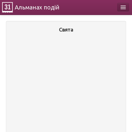
Альманах
подій
Календар
Свята
Про проект
Контакти