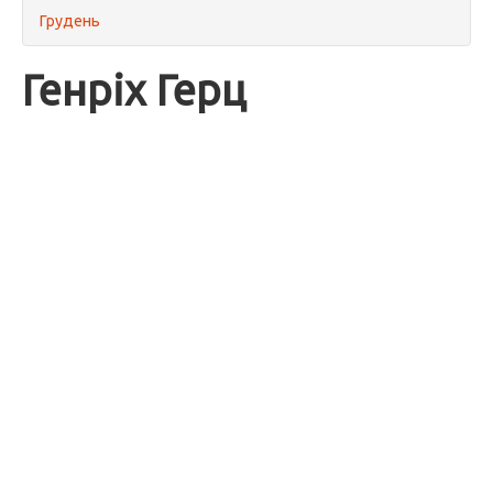
Грудень
Генріх Герц