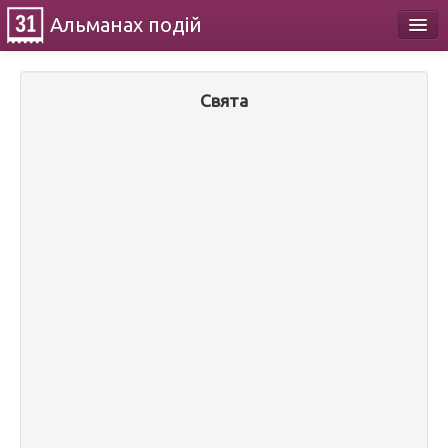
Альманах
подій
Календар
Свята
Про проект
Контакти