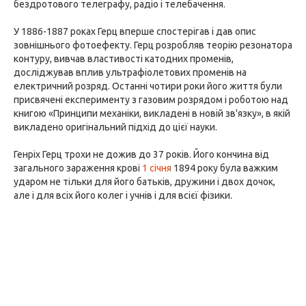
бездротового телеграфу, радіо і телебачення.
У 1886-1887 роках Герц вперше спостерігав і дав опис
зовнішнього фотоефекту. Герц розробляв теорію резонатора
контуру, вивчав властивості катодних променів,
досліджував вплив ультрафіолетових променів на
електричний розряд. Останні чотири роки його життя були
присвячені експерименту з газовим розрядом і роботою над
книгою «Принципи механіки, викладені в новій зв'язку», в якій
викладено оригінальний підхід до цієї науки.
Генріх Герц трохи не дожив до 37 років. Його кончина від
загального зараження крові
1 січня
1894 року була важким
ударом не тільки для його батьків, дружини і двох дочок,
але і для всіх його колег і учнів і для всієї фізики.