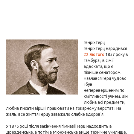
Генріх Герц
Генріх Герц народився
22 лютого
1857 року в
Гамбурзі, в сім'ї
адвоката, що є
пізніше сенатором.
Навчався Герц чудово
і був
неперевершеним по
кмітливості учнем. Він
любив всі предмети,
любив писати вірші і працювати на токарному верстаті. На
жаль, все життя Герцу заважало слабке здоров'я.
У 1875 році після закінчення гімназії Герц надходить в
Дрезденське, а потім в Мюнхенська вище технічне училище,