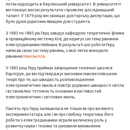
потім надходить в Берлінський університет. В університеті
він показує високі результати і проявляє дослідницький
талант. У 1879 році він захищає докторську дисертацію, що
було дуже рідкісним явищем для студента.
З 1883 по 1885 рік Герц завідує кафедрою теоретичної фізики
в провінційному містечку Кілі, де коригує систему рівняння
електродинаміки Неймана. В результаті цієї роботи Герц
написав свою систему рівнянь, з якої легко виходило
рівняння
Максвелла
.
У 1885 році Герц приймає запрошення технічної школи в
Карлсруе, де він підтверджує висновки максвеллівською
теорії про те, що швидкість розповсюдження
електромагнітних хвиль в повітрі дорівнює швидкості світла
і встановлює тотожність основних властивостей
електромагнітних і світлових хвиль.
Пам'ять про Герці залишилася не тільки як про великого
експериментатора, але і як про глибоку теоретика. Його
роботи з електродинаміки зіграли величезну роль у
розвитку науки і техніки та зумовили виникнення