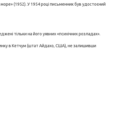
 море» (1952). У 1954 році письменник був удостоєний
реджені тільки на його уявних «психічних розладах».
инку в Кетчум (штат Айдахо, США), не залишивши