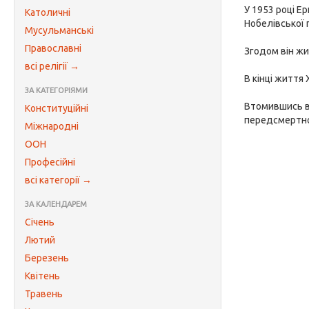
У 1953 році Е
Католичні
Нобелівської 
Мусульманські
Православні
Згодом він жи
всі релігії →
В кінці життя 
ЗА КАТЕГОРІЯМИ
Втомившись в
Конституційні
передсмертно
Міжнародні
ООН
Професійні
всі категорії →
ЗА КАЛЕНДАРЕМ
Січень
Лютий
Березень
Квітень
Травень