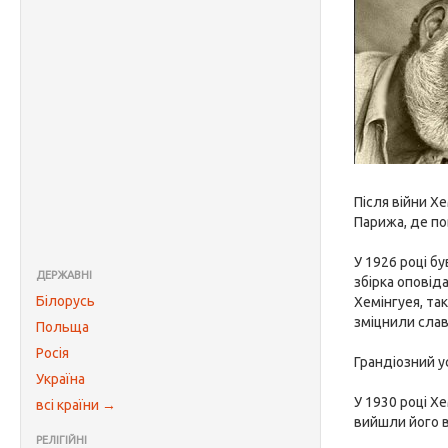
Після війни Х
Парижа, де по
У 1926 році б
ДЕРЖАВНІ
збірка оповід
Білорусь
Хемінгуея, та
зміцнили сла
Польща
Росія
Грандіозний у
Україна
У 1930 році Х
всі країни →
вийшли його в
РЕЛІГІЙНІ