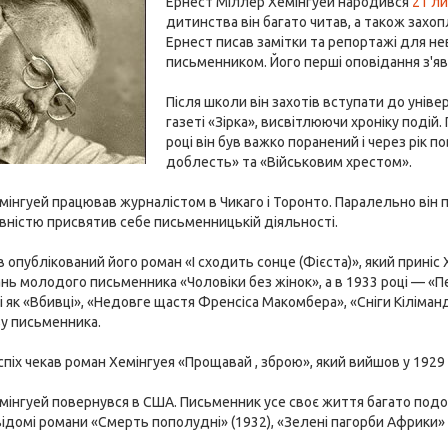
Ернест Міллер Хемінгуей народився
21 л
дитинства він багато читав, а також захо
Ернест писав замітки та репортажі для не
письменником. Його перші оповідання з'яв
Після школи він захотів вступати до уніве
газеті «Зірка», висвітлюючи хроніку подій. 
році він був важко поранений і через рік
доблесть» та «Військовим хрестом».
емінгуей працював журналістом в Чикаго і Торонто. Паралельно він 
вністю присвятив себе письменницькій діяльності.
ув опублікований його роман «І сходить сонце (Фієста)», який прин
ань молодого письменника «Чоловіки без жінок», а в 1933 році — «П
кі як «Вбивці», «Недовге щастя Френсіса Макомбера», «Сніги Кіліман
ву письменника.
спіх чекав роман Хемінгуея «Прощавай , зброю», який вийшов у 1929 
емінгуей повернувся в США. Письменник усе своє життя багато подор
ідомі романи «Смерть пополудні» (1932), «Зелені пагорби Африки» (