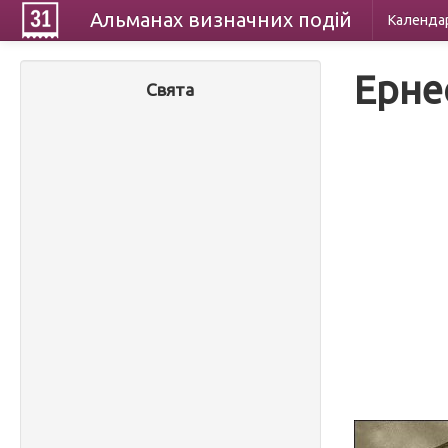
Альманах
визначних
подій
Календа
Ерне
Свята