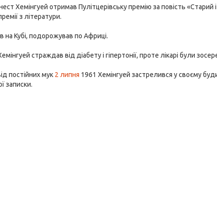
рнест Хемінгуей отримав Пулітцерівську премію за повість «Старий і
премії з літератури.
в на Кубі, подорожував по Африці.
Хемінгуей страждав від діабету і гіпертонії, проте лікарі були зосе
ід постійних мук
2 липня
1961 Хемінгуей застрелився у своєму буд
ї записки.