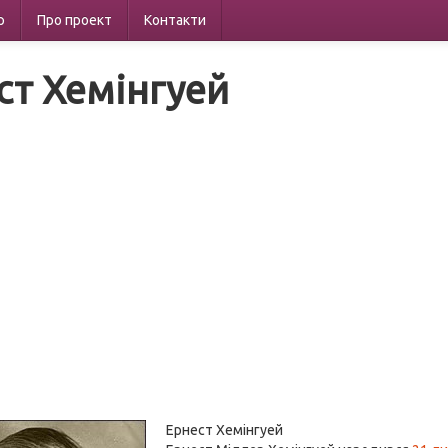
р
Про проект
Контакти
ст Хемінгуей
Ернест Хемінгуей