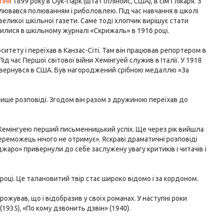
ипня
1899 року в Оук-Парк (штат Іллінойс, США), в сім'ї лікаря. З
плювався полюванням і риболовлею. Під час навчання в школі
великої шкільної газети. Саме тоді хлопчик вирішує стати
илися в шкільному журналі «Скрижаль» в 1916 році.
рситету і переїхав в Канзас-Сіті. Там він працював репортером в
Під час Першої світової війни Хемінгуей служив в Італії. У 1918
 повернувся в США. Був нагороджений срібною медаллю «За
пише розповіді. Згодом він разом з дружиною переїхав до
іс Хемінгуею перший письменницький успіх. Ще через рік вийшла
ереможець нічого не отримує». Яскраві драматичні розповіді
джаро» привернули до себе заслужену увагу критиків і читачів і
році. Це талановитий твір стає широко відомо і за кордоном.
ожував, що і відобразив у своїх романах. У наступні роки
1935), «По кому дзвонить дзвін» (1940).