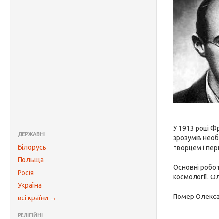
У 1913 році Ф
ДЕРЖАВНІ
зрозумів необ
Білорусь
творцем і пе
Польща
Основні робот
Росія
космології. О
Україна
Помер Олекс
всі країни →
РЕЛІГІЙНІ