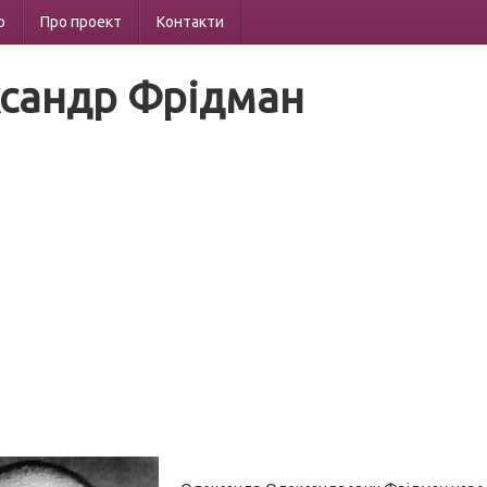
р
Про проект
Контакти
сандр Фрідман