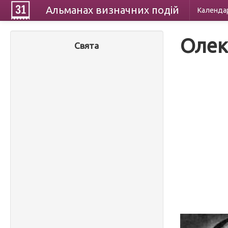
Альманах
визначних
подій
Календа
Олек
Свята