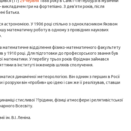
ився (17)
29 червня
1888 року в Санкт-Петербурзі в музичній
 викладачем гри на фортепіано. З дев'яти років, після
ині батька.
ся астрономією. У 1906 році спільно з однокласником Яковом
ршу математичну роботу в одному з провідних наукових
.
на математичне відділення фізико-математичного факультету
ив у 1910 році. Для підготовки до професорського звання був
ї математики. У перебігу трьох років Фрідман займався
тями в Інституті інженерів шляхів сполучення.
йматися динамічної метеорологією. Він одним з перших в Росії
і розрухи він «пробив» цю ідею і сам же її реалізував, ставши
наміці стисливої ??рідини, фізиці атмосфери і релятивістської
арного Всесвіту.
 ім. В.І. Леніна.