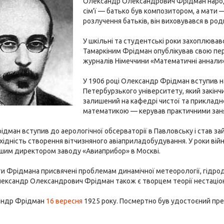
Олександр Олександрович Фрідман народ
сім'ї — батько був композитором, а мати —
розлучення батьків, він виховувався в род
У шкільні та студентські роки захоплював
Тамаркіним Фрідман опублікував свою пе
журналів Німеччини «Математичні аннали»
У 1906 році Олександр Фрідман вступив 
Петербурзького університету, який закінч
залишений на кафедрі чистої та прикладно
математикою — керував практичними занят
рідман вступив до аерологічної обсерваторії в Павловську і став за
хідність створення вітчизняного авіаприладобудування. У роки війни 
ршим директором заводу «Авиаприбор» в Москві.
и Фрідмана присвячені проблемам динамічної метеорології, гідроди
лександр Олександрович Фрідман також є творцем теорії нестаціон
андр Фрідман
16 вересня
1925 року. Посмертно був удостоєний премії