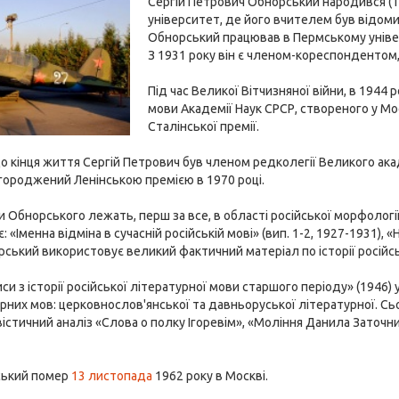
Сергій Петрович Обнорський народився (
університет, де його вчителем був відомий
Обнорський працював в Пермському універ
З 1931 року він є членом-кореспондентом,
Під час Великої Вітчизняної війни, в 1944
мови Академії Наук СРСР, створеного у Мос
Сталінської премії.
 до кінця життя Сергій Петрович був членом редколегії Великого ака
городжений Ленінською премією в 1970 році.
и Обнорського лежать, перш за все, в області російської морфології
: «Іменна відміна в сучасній російській мові» (вип. 1-2, 1927-1931), 
ський використовує великий фактичний матеріал по історії російс
иси з історії російської літературної мови старшого періоду» (1946
рних мов: церковнослов'янської та давньоруської літературної. Сьо
вістичний аналіз «Слова о полку Ігоревім», «Моління Данила Заточн
ський помер
13 листопада
1962 року в Москві.