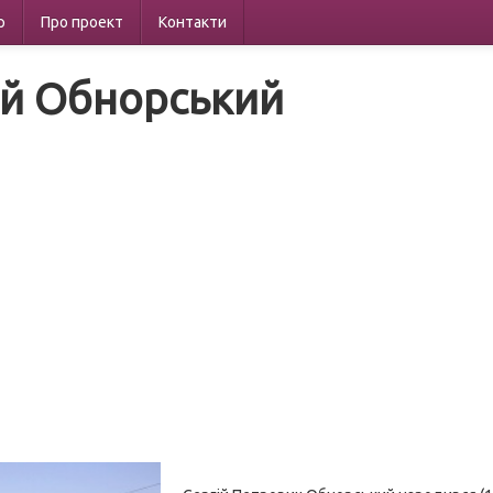
р
Про проект
Контакти
ій Обнорський