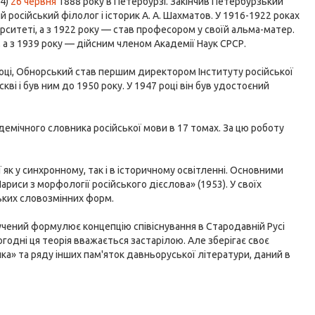
14)
26 червня
1888 року в Петербурзі. Закінчив Петербурзький
 російський філолог і історик А. А. Шахматов. У 1916-1922 роках
ситеті, а з 1922 року — став професором у своїй альма-матер.
 а з 1939 року — дійсним членом Академії Наук СРСР.
 році, Обнорський став першим директором Інституту російської
кві і був ним до 1950 року. У 1947 році він був удостоєний
демічного словника російської мови в 17 томах. За цю роботу
 як у синхронному, так і в історичному освітленні. Основними
«Нариси з морфології російського дієслова» (1953). У своїх
ьких словозмінних форм.
) учений формулює концепцію співіснування в Стародавній Русі
годні ця теорія вважається застарілою. Але зберігає своє
ика» та ряду інших пам'яток давньоруської літератури, даний в