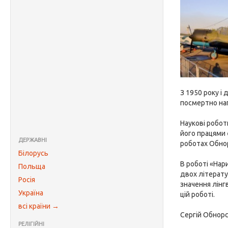
З 1950 року і
посмертно на
Наукові робот
його працями є
ДЕРЖАВНІ
роботах Обнор
Білорусь
В роботі «Нар
Польща
двох літерату
Росія
значення лінг
Україна
цій роботі.
всі країни →
Сергій Обнор
РЕЛІГІЙНІ