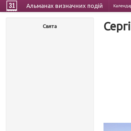
Альманах
визначних
подій
Календа
Серг
Свята