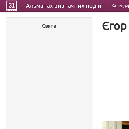
Альманах
визначних
подій
Календа
Єгор
Свята