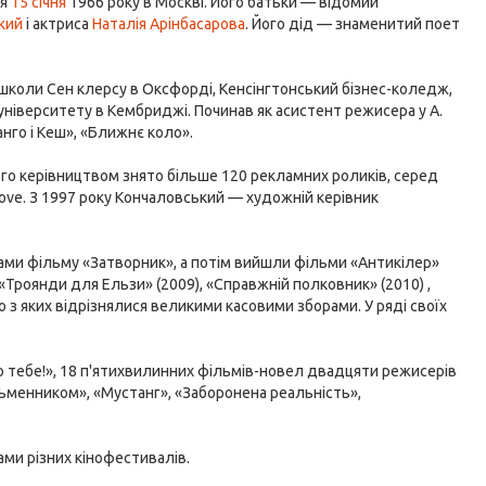
ся
15 січня
1966 року в Москві. Його батьки — відомий
кий
і актриса
Наталія Арінбасарова
. Його дід — знаменитий поет
школи Сен клерсу в Оксфорді, Кенсінгтонський бізнес-коледж,
 університету в Кембриджі. Починав як асистент режисера у А.
анго і Кеш», «Ближнє коло».
 його керівництвом знято більше 120 рекламних роликів, серед
Dove. З 1997 року Кончаловський — художній керівник
мками фільму «Затворник», а потім вийшли фільми «Антикілер»
), «Троянди для Ельзи» (2009), «Справжній полковник» (2010) ,
о з яких відрізнялися великими касовими зборами. У ряді своїх
ю тебе!», 18 п'ятихвилинних фільмів-новел двадцяти режисерів
сьменником», «Мустанг», «Заборонена реальність»,
ми різних кінофестивалів.