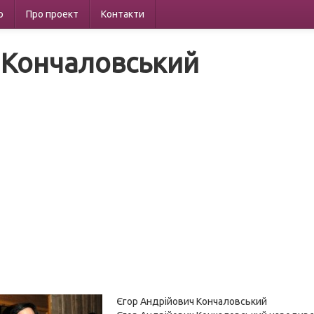
р
Про проект
Контакти
 Кончаловський
Єгор Андрійович Кончаловський