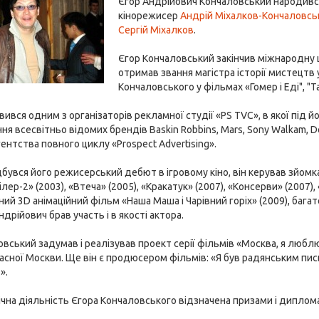
Єгор Андрійович Кончаловський народив
кінорежисер
Андрій Міхалков-Кончаловсь
Сергій Міхалков
.
Єгор Кончаловський закінчив міжнародну 
отримав звання магістра історії мистецтв
Кончаловського у фільмах «Гомер і Еді", "Т
'явився одним з організаторів рекламної студії «PS TVC», в якої під
ня всесвітньо відомих брендів Baskin Robbins, Mars, Sony Walkam, 
ентства повного циклу «Prospect Advertising».
ідбувся його режисерський дебют в ігровому кіно, він керував зйо
ілер-2» (2003), «Втеча» (2005), «Кракатук» (2007), «Консерви» (2007
й 3D анімаційний фільм «Наша Маша і Чарівний горіх» (2009), багат
дрійович брав участь і в якості актора.
вський задумав і реалізував проект серії фільмів «Москва, я любл
асної Москви. Ще він є продюсером фільмів: «Я був радянським пи
».
чна діяльність Єгора Кончаловського відзначена призами і диплома