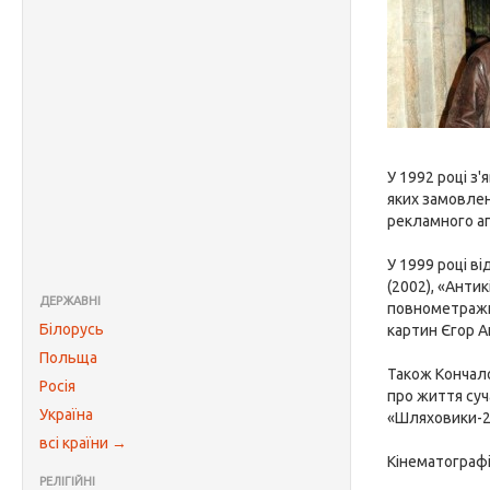
У 1992 році з
яких замовлен
рекламного аг
У 1999 році в
(2002), «Антик
ДЕРЖАВНІ
повнометражни
Білорусь
картин Єгор Ан
Польща
Також Кончало
Росія
про життя суч
Україна
«Шляховики-2
всі країни →
Кінематографі
РЕЛІГІЙНІ