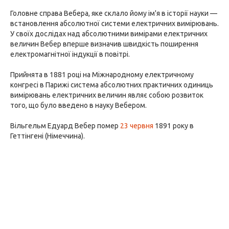
Головне справа Вебера, яке склало йому ім'я в історії науки —
встановлення абсолютної системи електричних вимірювань.
У своїх дослідах над абсолютними вимірами електричних
величин Вебер вперше визначив швидкість поширення
електромагнітної індукції в повітрі.
Прийнята в 1881 році на Міжнародному електричному
конгресі в Парижі система абсолютних практичних одиниць
вимірювань електричних величин являє собою розвиток
того, що було введено в науку Вебером.
Вільгельм Едуард Вебер помер
23 червня
1891 року в
Геттінгені (Німеччина).