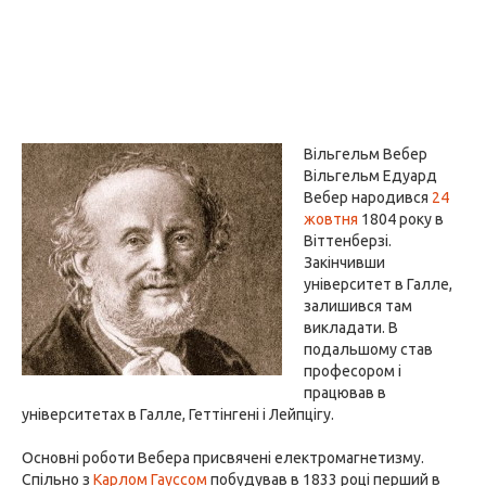
Вільгельм Вебер
Вільгельм Едуард
Вебер народився
24
жовтня
1804 року в
Віттенберзі.
Закінчивши
університет в Галле,
залишився там
викладати. В
подальшому став
професором і
працював в
університетах в Галле, Геттінгені і Лейпцігу.
Основні роботи Вебера присвячені електромагнетизму.
Спільно з
Карлом Гауссом
побудував в 1833 році перший в