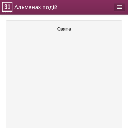
Альманах
подій
Календар
Свята
Про проект
Контакти