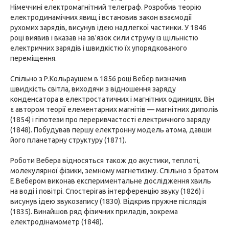
Німеччині електромагнітний телеграф. Розробив теорію
електродинамічних явищ і встановив закон взаємодії
рухомих зарядів, висунув ідею надлегкої частинки. У 1846
році виявив і вказав на зв'язок сили струму із щільністю
електричних зарядів і швидкістю їх упорядкованого
переміщення.
Спільно з Р.Кольраушем в 1856 році Вебер визначив
швидкість світла, виходячи з відношення заряду
конденсатора в електростатичних і магнітних одиницях. Він
є автором теорії елементарних магнітів — магнітних диполів
(1854) і гіпотези про переривчастості електричного заряду
(1848). Побудував першу електронну модель атома, давши
його планетарну структуру (1871).
Роботи Вебера відносяться також до акустики, теплоті,
молекулярної фізики, земному магнетизму. Спільно з братом
Е.Вебером виконав експериментальне дослідження хвиль
на воді і повітрі. Спостерігав інтерференцію звуку (1826) і
висунув ідею звукозапису (1830). Відкрив пружне післядія
(1835). Винайшов ряд фізичних приладів, зокрема
електродінамометр (1848).