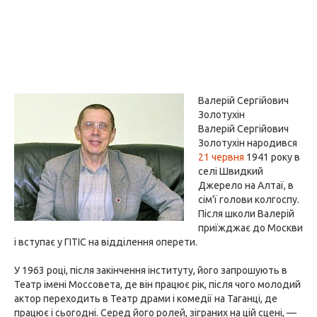
Валерій Сергійович
Золотухін
Валерій Сергійович
Золотухін народився
21 червня
1941 року в
селі Швидкий
Джерело на Алтаї, в
сім'ї голови колгоспу.
Після школи Валерій
приїжджає до Москви
і вступає у ГІТІС на відділення оперети.
У 1963 році, після закінчення інституту, його запрошують в
Театр імені Моссовета, де він працює рік, після чого молодий
актор переходить в Театр драми і комедії на Таганці, де
працює і сьогодні. Серед його ролей, зіграних на цій сцені, —