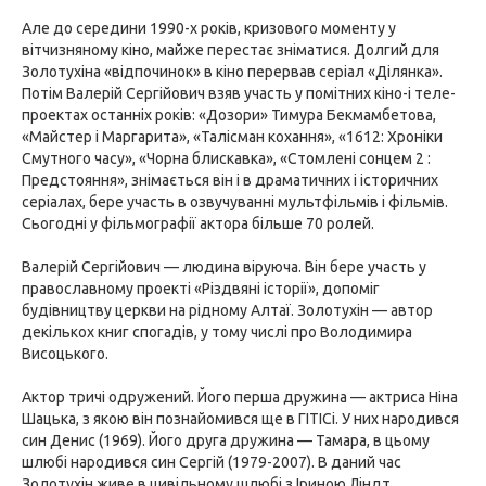
Але до середини 1990-х років, кризового моменту у
вітчизняному кіно, майже перестає зніматися. Долгий для
Золотухіна «відпочинок» в кіно перервав серіал «Ділянка».
Потім Валерій Сергійович взяв участь у помітних кіно-і теле-
проектах останніх років: «Дозори» Тимура Бекмамбетова,
«Майстер і Маргарита», «Талісман кохання», «1612: Хроніки
Смутного часу», «Чорна блискавка», «Стомлені сонцем 2 :
Предстояння», знімається він і в драматичних і історичних
серіалах, бере участь в озвучуванні мультфільмів і фільмів.
Сьогодні у фільмографії актора більше 70 ролей.
Валерій Сергійович — людина віруюча. Він бере участь у
православному проекті «Різдвяні історії», допоміг
будівництву церкви на рідному Алтаї. Золотухін — автор
декількох книг спогадів, у тому числі про Володимира
Висоцького.
Актор тричі одружений. Його перша дружина — актриса Ніна
Шацька, з якою він познайомився ще в ГІТІСі. У них народився
син Денис (1969). Його друга дружина — Тамара, в цьому
шлюбі народився син Сергій (1979-2007). В даний час
Золотухін живе в цивільному шлюбі з Іриною Ліндт,