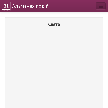
Альманах
подій
Календар
Свята
Про проект
Контакти