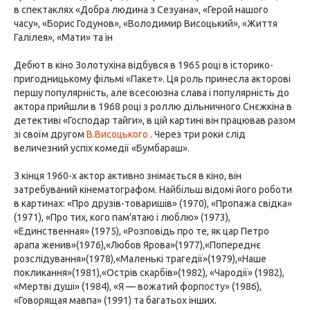
в спектаклях «Добра людина з Сезуана», «Герой нашого
часу», «Борис Годунов», «Володимир Висоцький», «Життя
Галілея», «Мати» та ін
Дебют в кіно Золотухіна відбувся в 1965 році в історико-
пригодницькому фільмі «Пакет». Ця роль принесла акторові
першу популярність, але всесоюзна слава і популярність до
актора прийшли в 1968 році з роллю дільничного Снєжкіна в
детективі «Господар тайги», в цій картині він працював разом
зі своїм другом
В.Висоцького
. Через три роки слід
величезний успіх комедії «Бумбараш».
З кінця 1960-х актор активно знімається в кіно, він
затребуваний кінематографом. Найбільш відомі його роботи
в картинах: «Про друзів-товаришів» (1970), «Пропажа свідка»
(1971), «Про тих, кого пам'ятаю і люблю» (1973),
«Единственная» (1975), «Розповідь про те, як цар Петро
арапа женив»(1976),«Любов Ярова»(1977),«Попереднє
розслідування»(1978),«Маленькі трагедії»(1979),«Наше
покликання»(1981),«Острів скарбів»(1982), «Чародії» (1982),
«Мертві душі» (1984), «Я — вожатий форпосту» (1986),
«Говорящая мавпа» (1991) та багатьох інших.