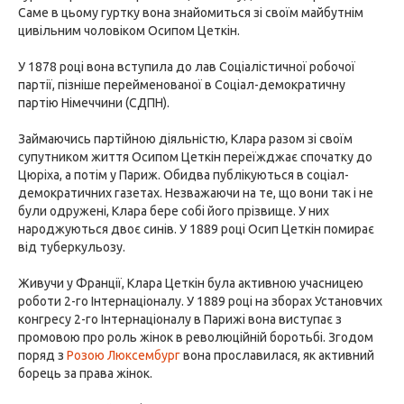
Саме в цьому гуртку вона знайомиться зі своїм майбутнім
цивільним чоловіком Осипом Цеткін.
У 1878 році вона вступила до лав Соціалістичної робочої
партії, пізніше перейменованої в Соціал-демократичну
партію Німеччини (СДПН).
Займаючись партійною діяльністю, Клара разом зі своїм
супутником життя Осипом Цеткін переїжджає спочатку до
Цюріха, а потім у Париж. Обидва публікуються в соціал-
демократичних газетах. Незважаючи на те, що вони так і не
були одружені, Клара бере собі його прізвище. У них
народжуються двоє синів. У 1889 році Осип Цеткін помирає
від туберкульозу.
Живучи у Франції, Клара Цеткін була активною учасницею
роботи 2-го Інтернаціоналу. У 1889 році на зборах Установчих
конгресу 2-го Інтернаціоналу в Парижі вона виступає з
промовою про роль жінок в революційній боротьбі. Згодом
поряд з
Розою Люксембург
вона прославилася, як активний
борець за права жінок.