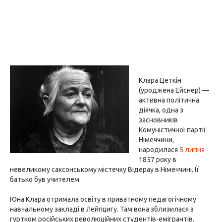
Клара Цеткін
(уроджена Ейснер) —
активна політична
діячка, одна з
засновників
Комуністичної партії
Німеччини,
народилася
5 липня
1857 року в
невеликому саксонському містечку Відерау в Німеччині. Її
батько був учителем.
Юна Клара отримала освіту в приватному педагогічному
навчальному закладі в Лейпцигу. Там вона зблизилася з
гуртком російських революційних студентів-емігрантів.