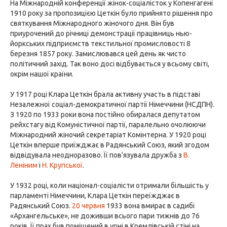
На Міжнародній конференції жінок-соціалісток у Копенгагені
1910 року за пропозицією Цеткін було прийнято рішення про
святкування Міжнародного жіночого дня. Він був
приурочений до річниці демонстрації працівниць нью-
йоркських підприємств текстильної промисловості 8
березня 1857 року. Замислювався цей день як чисто
політичний захід. Так воно досі відбувається у всьому світі,
окрім нашої країни.
У 1917 році Клара Цеткін брала активну участь в підставі
Незалежної соціал-демократичної партії Німеччини (НСДПН).
З 1920 по 1933 роки вона постійно обиралася депутатом
рейхстагу від Комуністичної партії, паралельно очолюючи
Міжнародний жіночий секретаріат Комінтерна. У 1920 році
Цеткін вперше приїжджає в Радянський Союз, який згодом
відвідувала неодноразово. Її пов'язувала дружба з
В.
Леніним
і
Н. Крупської
.
У 1932 році, коли націонал-соціалісти отримали більшість у
парламенті Німеччини, Клара Цеткін переїжджає в
Радянський Союз.
20 червня
1933 вона вмирає в садибі
«Архангельське», не доживши всього пари тижнів до 76
років. Її прах був поміщений в урні в Кремлівській стіні на