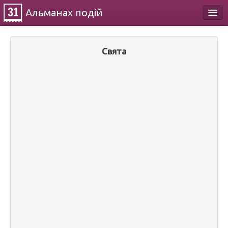
Альманах
подій
Календар
Свята
Про проект
Контакти