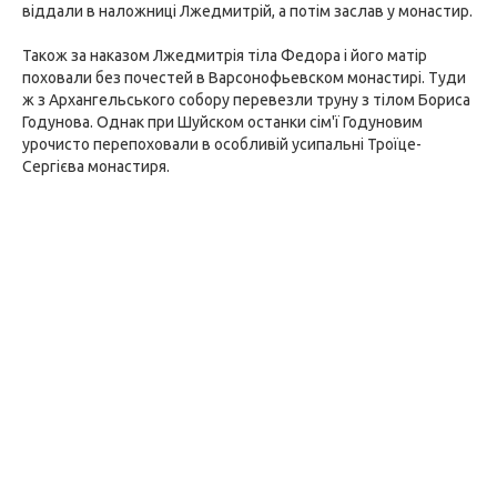
віддали в наложниці Лжедмитрій, а потім заслав у монастир.
Також за наказом Лжедмитрія тіла Федора і його матір
поховали без почестей в Варсонофьевском монастирі. Туди
ж з Архангельського собору перевезли труну з тілом Бориса
Годунова. Однак при Шуйском останки сім'ї Годуновим
урочисто перепоховали в особливій усипальні Троїце-
Сергієва монастиря.