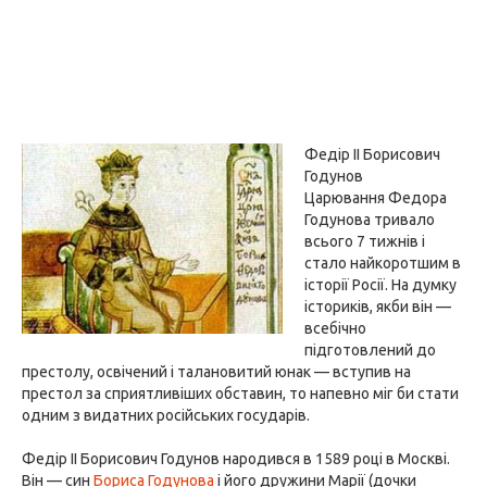
Федір II Борисович
Годунов
Царювання Федора
Годунова тривало
всього 7 тижнів і
стало найкоротшим в
історії Росії. На думку
істориків, якби він —
всебічно
підготовлений до
престолу, освічений і талановитий юнак — вступив на
престол за сприятливіших обставин, то напевно міг би стати
одним з видатних російських государів.
Федір II Борисович Годунов народився в 1589 році в Москві.
Він — син
Бориса Годунова
і його дружини Марії (дочки