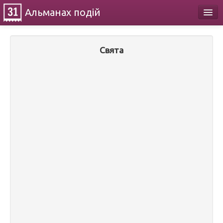
Альманах
подій
Календар
Свята
Про проект
Контакти