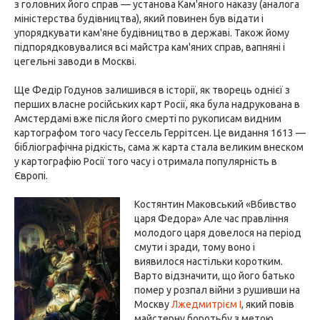
з головних його справ — установа Кам'яного наказу (аналога
міністерства будівництва), який повинен був відати і
упорядкувати кам'яне будівництво в державі. Також йому
підпорядковувалися всі майстра кам'яних справ, вапняні і
цегельні заводи в Москві.
Ще Федір Годунов залишився в історії, як творець однієї з
перших власне російських карт Росії, яка була надрукована в
Амстердамі вже після його смерті по рукописам видним
картографом того часу Гессель Геррітсен. Це видання 1613 —
бібліографічна рідкість, сама ж карта стала великим внеском
у картографію Росії того часу і отримала популярність в
Європі.
Костянтин Маковський «Вбивство
царя Федора» Але час правління
молодого царя довелося на період
смути і зради, тому воно і
виявилося настільки коротким.
Варто відзначити, що його батько
помер у розпал війни з рушивши на
Москву
Лжедмитрієм I
, який повів
майстерну боротьбу з метою