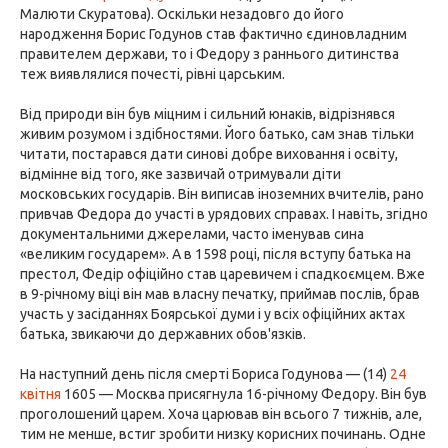
Малюти Скуратова). Оскільки незадовго до його
народження Борис Годунов став фактично єдиновладним
правителем держави, то і Федору з раннього дитинства
теж виявлялися почесті, рівні царським.
Від природи він був міцним і сильний юнаків, відрізнявся
живим розумом і здібностями. Його батько, сам знав тільки
читати, постарався дати синові добре виховання і освіту,
відмінне від того, яке зазвичай отримували діти
московських государів. Він виписав іноземних вчителів, рано
привчав Федора до участі в урядових справах. І навіть, згідно
документальними джерелами, часто іменував сина
«великим государем». А в 1598 році, після вступу батька на
престол, Федір офіційно став царевичем і спадкоємцем. Вже
в 9-річному віці він мав власну печатку, приймав послів, брав
участь у засіданнях Боярської думи і у всіх офіційних актах
батька, звикаючи до державних обов'язків.
На наступний день після смерті Бориса Годунова — (14)
24
квітня
1605 — Москва присягнула 16-річному Федору. Він був
проголошений царем. Хоча царював він всього 7 тижнів, але,
тим не менше, встиг зробити низку корисних починань. Одне