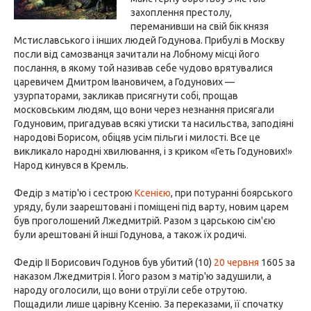
захоплення престолу,
переманивши на свій бік князя
Мстиславського і інших людей Годунова. Прибулі в Москву
посли від самозванця зачитали на Лобному місці його
послання, в якому той називав себе чудово врятувалися
царевичем Дмитром Івановичем, а Годунових —
узурпаторами, закликав присягнути собі, прощав
московським людям, що вони через незнання присягали
Годуновим, пригадував всякі утиски та насильства, заподіяні
народові Борисом, обіцяв усім пільги і милості. Все це
викликало народні хвилювання, і з криком «Геть Годунових!»
Народ кинувся в Кремль.
Федір з матір'ю і сестрою
Ксенією
, при потуранні боярського
уряду, були заарештовані і поміщені під варту, новим царем
був проголошений Лжедмитрій. Разом з царською сім'єю
були арештовані й інші Годунова, а також їх родичі.
Федір II Борисович Годунов був убитий (10)
20 червня
1605 за
наказом Лжедмитрія I. Його разом з матір'ю задушили, а
народу оголосили, що вони отруїли себе отрутою.
Пощадили лише царівну Ксенію. За переказами, її спочатку