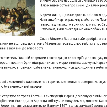
Віллем Баренц народився близько 1550 ро
Ніяких відомостей про сім'ю і дитячих рок
Відомо лише, що вже досить зрілою люди
Навігацкой-картографічну майстерню Планц
Італію, під час якого вони склали атлас 
штурмана, який сьогодні можна побачити
Слава Віллема Баренца, найхоробрішого з 
і, ніяк не відповідають тому Мізерні запаси відомостей, які є про н
ий і завзятий до впертості.
ого вчитель Планцій спорядив «експедицію своєї мрії» для пошуку в
кораблі повинні були відправитися по морю, нині відомому як Карськ
ула важкою і повною позбавлень, і повернулися дослідники з неб
році експедицію вирішили повторити, але і вона не завершилася усп
тю був перекритий льодом.
 стартувала третя і остання експедиція Баренца з пошуку північно
іцберген). Експедиція Баренца, обігнувши Нову Землю, досягла Кар
 берег і влаштувала зимівлю. Взимку 1597 під час зимівлі Баренц 