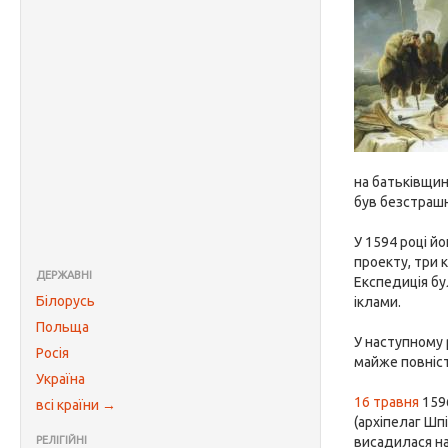
на батьківщин
був безстрашн
У 1594 році й
проекту, три 
ДЕРЖАВНІ
Експедиція б
Білорусь
іклами.
Польща
У наступному 
Росія
майже повніс
Україна
16 травня
1596
всі країни →
(архіпелаг Шп
РЕЛІГІЙНІ
висадилася на