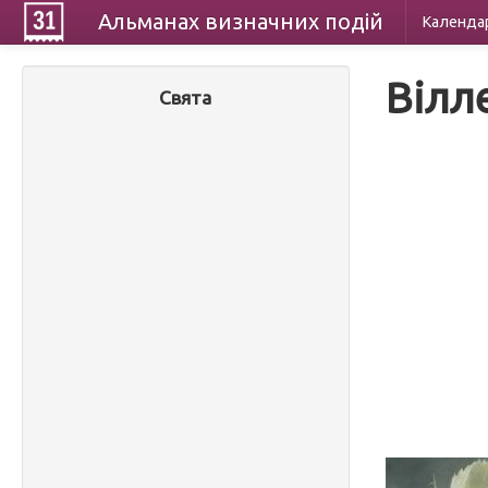
Альманах
визначних
подій
Календа
Вілл
Свята