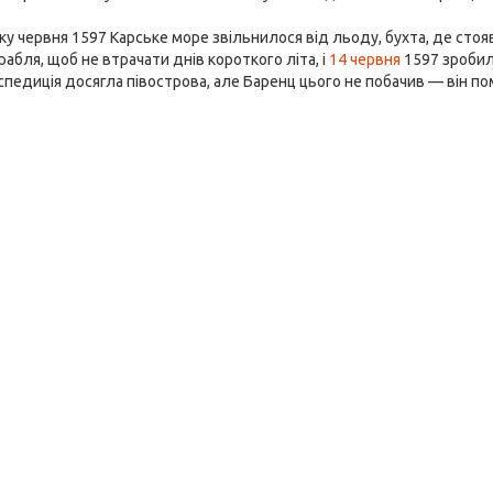
ку червня 1597 Карське море звільнилося від льоду, бухта, де стояв
рабля, щоб не втрачати днів короткого літа, і
14 червня
1597 зробил
спедиція досягла півострова, але Баренц цього не побачив — він п