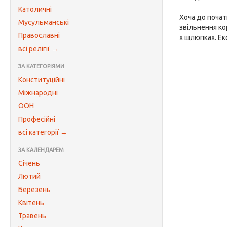
Католичні
Хоча до почат
Мусульманські
звільнення ко
Православні
х шлюпках. Ек
всі релігії →
ЗА КАТЕГОРІЯМИ
Конституційні
Міжнародні
ООН
Професійні
всі категорії →
ЗА КАЛЕНДАРЕМ
Січень
Лютий
Березень
Квітень
Травень