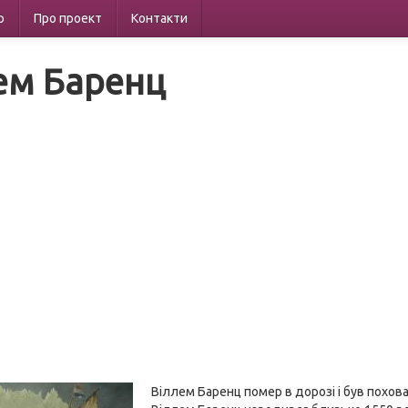
р
Про проект
Контакти
ем Баренц
Віллем Баренц помер в дорозі і був похов