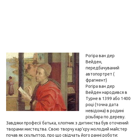
Рогіра ван дер
Вейден,
передбачуваний
автопортрет (
фрагмент)
Рогіра ван дер
Вейден народився в
Турне в 1399 або 1400
році (точна дата
невідома) в родині
різьбяра по дереву.
Завдяки професії батька, хлопчик з дитинства був оточений
творами мистецтва. Свою творчу кар'єру молодий майстер
почав як скульптор, про що свідчать його ранні роботи: