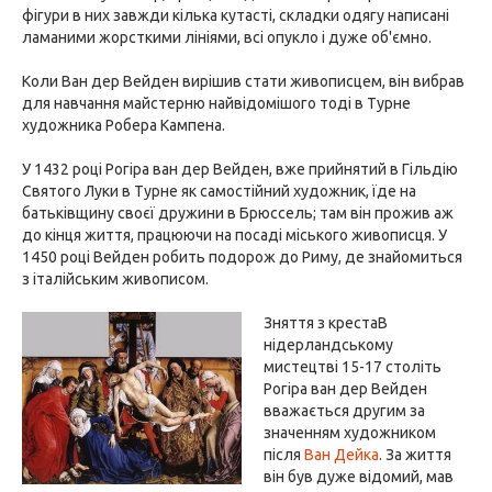
фігури в них завжди кілька кутасті, складки одягу написані
ламаними жорсткими лініями, всі опукло і дуже об'ємно.
Коли Ван дер Вейден вирішив стати живописцем, він вибрав
для навчання майстерню найвідомішого тоді в Турне
художника Робера Кампена.
У 1432 році Рогіра ван дер Вейден, вже прийнятий в Гільдію
Святого Луки в Турне як самостійний художник, їде на
батьківщину своєї дружини в Брюссель; там він прожив аж
до кінця життя, працюючи на посаді міського живописця. У
1450 році Вейден робить подорож до Риму, де знайомиться
з італійським живописом.
Зняття з крестаВ
нідерландському
мистецтві 15-17 століть
Рогіра ван дер Вейден
вважається другим за
значенням художником
після
Ван Дейка
. За життя
він був дуже відомий, мав