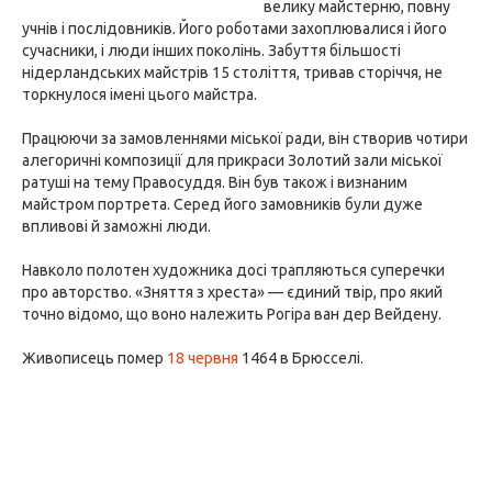
велику майстерню, повну
учнів і послідовників. Його роботами захоплювалися і його
сучасники, і люди інших поколінь. Забуття більшості
нідерландських майстрів 15 століття, тривав сторіччя, не
торкнулося імені цього майстра.
Працюючи за замовленнями міської ради, він створив чотири
алегоричні композиції для прикраси Золотий зали міської
ратуші на тему Правосуддя. Він був також і визнаним
майстром портрета. Серед його замовників були дуже
впливові й заможні люди.
Навколо полотен художника досі трапляються суперечки
про авторство. «Зняття з хреста» — єдиний твір, про який
точно відомо, що воно належить Рогіра ван дер Вейдену.
Живописець помер
18 червня
1464 в Брюсселі.