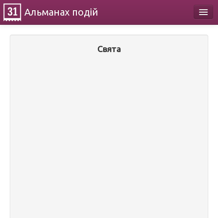
Альманах
подій
Календар
Свята
Про проект
Контакти