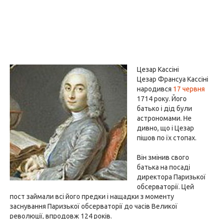
Цезар Кассіні
Цезар Франсуа Кассіні
народився
17 червня
1714 року. Його
батько і дід були
астрономами. Не
дивно, що і Цезар
пішов по їх стопах.
Він змінив свого
батька на посаді
директора Паризької
обсерваторії. Цей
пост займали всі його предки і нащадки з моменту
заснування Паризької обсерваторії до часів Великої
революції, впродовж 124 років.