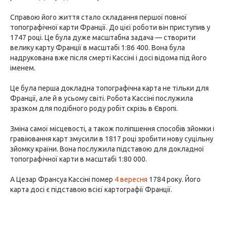
Справою його життя стало складання першої повної
топографічної карти Франції. До цієї роботи він приступив у
1747 році. Це була дуже масштабна задача — створити
велику карту Франції в масштабі 1:86 400. Вона була
надрукована вже після смерті Кассіні і досі відома під його
іменем.
Це була перша докладна топографічна карта не тільки для
Франції, але й в усьому світі. Робота Кассіні послужила
зразком для подібного роду робіт скрізь в Європі.
Зміна самої місцевості, а також поліпшення способів зйомки і
гравіювання карт змусили в 1817 році зробити нову суцільну
зйомку країни. Вона послужила підставою для докладної
топографічної карти в масштабі 1:80 000.
А Цезар Франсуа Кассіні помер
4 вересня
1784 року. Його
карта досі є підставою всієї картографії Франції.