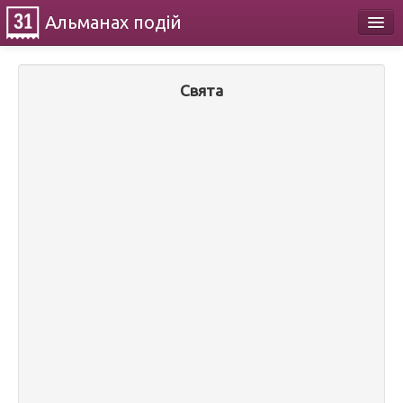
Альманах
подій
Календар
Свята
Про проект
Контакти