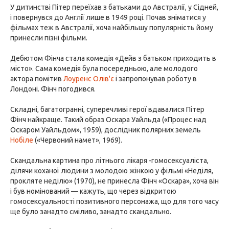
У дитинстві Пітер переїхав з батьками до Австралії, у Сідней,
і повернувся до Англії лише в 1949 році. Почав зніматися у
фільмах теж в Австралії, хоча найбільшу популярність йому
принесли пізні фільми.
Дебютом Фінча стала комедія «Дейв з батьком приходить в
місто». Сама комедія була посередньою, але молодого
актора помітив
Лоуренс Олів'є
і запропонував роботу в
Лондоні. Фінч погодився.
Складні, багатогранні, суперечливі герої вдавалися Пітер
Фінч найкраще. Такий образ Оскара Уайльда («Процес над
Оскаром Уайльдом», 1959), дослідник полярних земель
Нобіле
(«Червоний намет», 1969).
Скандальна картина про літнього лікаря -гомосексуаліста,
ділячи коханої людини з молодою жінкою у фільмі «Неділя,
прокляте неділю» (1970), не принесла Фінч «Оскара», хоча він
і був номінований — кажуть, що через відкритою
гомосексуальності позитивного персонажа, що для того часу
ще було занадто сміливо, занадто скандально.