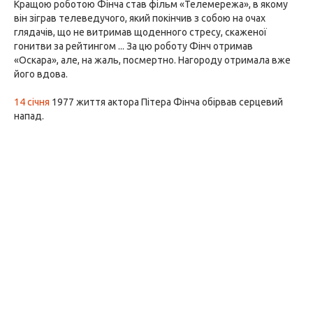
Кращою роботою Фінча став фільм «Телемережа», в якому
він зіграв телеведучого, який покінчив з собою на очах
глядачів, що не витримав щоденного стресу, скаженої
гонитви за рейтингом ... За цю роботу Фінч отримав
«Оскара», але, на жаль, посмертно. Нагороду отримала вже
його вдова.
14 січня
1977 життя актора Пітера Фінча обірвав серцевий
напад.