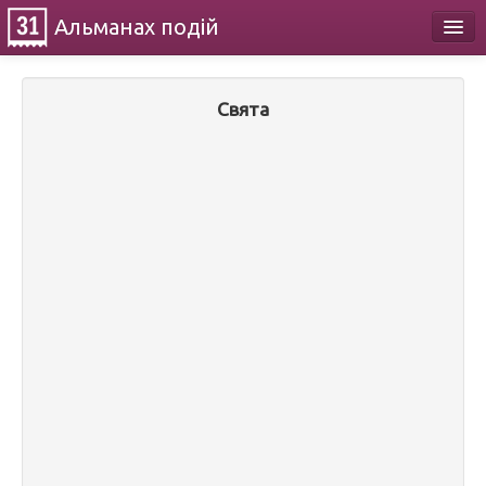
Альманах
подій
Календар
Свята
Про проект
Контакти