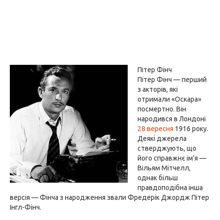
Пітер Фінч
Пітер Фінч — перший
з акторів, які
отримали «Оскара»
посмертно. Він
народився в Лондоні
28 вересня
1916 року.
Деякі джерела
стверджують, що
його справжнє ім'я —
Вільям Мітчелл,
однак більш
правдоподібна інша
версія — Фінча з народження звали Фредерік Джордж Пітер
Інгл-Фінч.