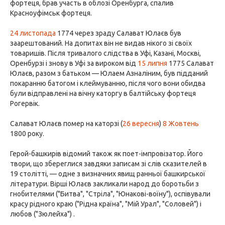
фортеця, брав участь в облозі Оренбурга, спалив
Красноуфімськ фортеця.
24 листопада
1774 через зраду Салават Юлаєв був
заарештований. На допитах він не видав нікого зі своїх
товаришів. Після тривалого слідства в Уфі, Казані, Москві,
Оренбурзі і знову в Уфі за вироком від
15 липня
1775 Салават
Юлаєв, разом з батьком — Юлаем Азналіним, був підданий
покаранню батогом і клеймуванню, після чого вони обидва
були відправлені на вічну каторгу в балтійську фортеця
Рогервік.
Салават Юлаєв помер на каторзі (
26 вересня
)
8 Жовтень
1800 року.
Герой-башкирів відомий також як поет-імпровізатор. Його
твори, що збереглися завдяки записам зі слів сказителей в
19 столітті, — одне з визначних явищ ранньої башкирської
літератури. Вірші Юлаєв закликали народ до боротьби з
гнобителями ("Битва", "Стріла", "Юнакові-воїну"), оспівували
красу рідного краю ("Рідна країна", "Мій Урал", "Соловей") і
любов ("Зюлейха") .