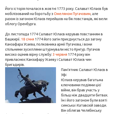
Його історія почалася в жовтні 1773 року. Салават Юлаєв був
мобілізований на боротьбу з
Омеляном Пугачовим
, але
разом із загоном Юлаєв перейшов на бік повстанців, які вели
облогу Оренбурга.
До листопада 1774 Салават Юлаєв керував повстанням в
Башкирії.
18 січня
1774 його загін приєднується до загону
Канзафара Усаева, полковника армії Пугачова, і вони
спільними зусиллями штурмували місто Кунгур. Пугачов
високо оцінив вірну службу:
3 червня
1774 року він
привласнює Канзафару Усаеву і Салават Юлаєв чин
бригадирів.
Пам'ятник Салават Юлаєв в
Уфі
Юлаєв керував багатьма
ключовими подіями цієї
війни, він брав участь у
більш ніж двадцяти битвах.
Їм і його загоном були взяті
симська і Катавскій заводи.
Він облягав Челябінську