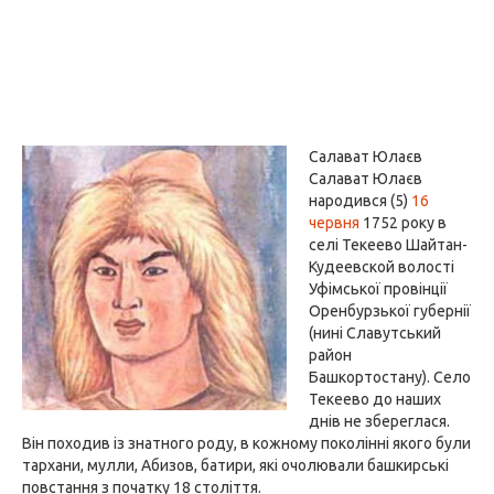
Салават Юлаєв
Салават Юлаєв
народився (5)
16
червня
1752 року в
селі Текеево Шайтан-
Кудеевской волості
Уфімської провінції
Оренбурзької губернії
(нині Славутський
район
Башкортостану). Село
Текеево до наших
днів не збереглася.
Він походив із знатного роду, в кожному поколінні якого були
тархани, мулли, Абизов, батири, які очолювали башкирські
повстання з початку 18 століття.