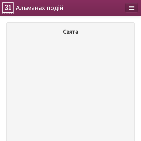
Альманах
подій
Календар
Свята
Про проект
Контакти