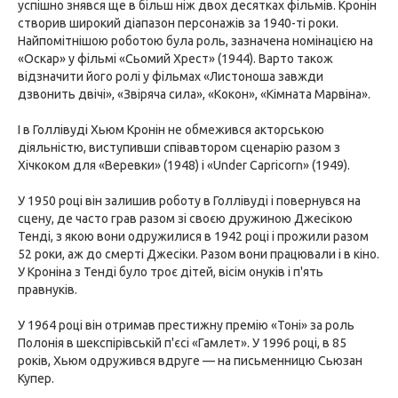
успішно знявся ще в більш ніж двох десятках фільмів. Кронін
створив широкий діапазон персонажів за 1940-ті роки.
Найпомітнішою роботою була роль, зазначена номінацією на
«Оскар» у фільмі «Сьомий Хрест» (1944). Варто також
відзначити його ролі у фільмах «Листоноша завжди
дзвонить двічі», «Звіряча сила», «Кокон», «Кімната Марвіна».
І в Голлівуді Хьюм Кронін не обмежився акторською
діяльністю, виступивши співавтором сценарію разом з
Хічкоком для «Веревки» (1948) і «Under Capricorn» (1949).
У 1950 році він залишив роботу в Голлівуді і повернувся на
сцену, де часто грав разом зі своєю дружиною Джесікою
Тенді, з якою вони одружилися в 1942 році і прожили разом
52 роки, аж до смерті Джесіки. Разом вони працювали і в кіно.
У Кроніна з Тенді було троє дітей, вісім онуків і п'ять
правнуків.
У 1964 році він отримав престижну премію «Тоні» за роль
Полонія в шекспірівській п'єсі «Гамлет». У 1996 році, в 85
років, Хьюм одружився вдруге — на письменницю Сьюзан
Купер.