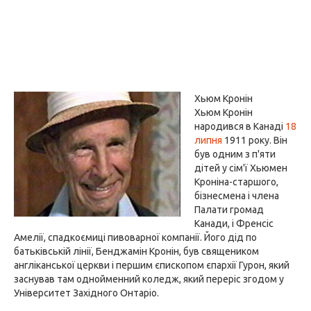
Хьюм Кронін
Хьюм Кронін
народився в Канаді
18
липня
1911 року. Він
був одним з п'яти
дітей у сім'ї Хьюмен
Кроніна-старшого,
бізнесмена і члена
Палати громад
Канади, і Френсіс
Амелії, спадкоємиці пивоварної компанії. Його дід по
батьківській лінії, Бенджамін Кронін, був священиком
англіканської церкви і першим єпископом єпархії Гурон, який
заснував там однойменний коледж, який переріс згодом у
Університет Західного Онтаріо.