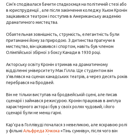
Сім'я сподівалася бачити спадкоємця на політичній стезі або
в юриспруденції , але після закінчення коледжу Хьюм Кронін
зацікавився театром і поступив в Американську академію
драматичного мистецтва.
Обаятельная зовнішність, стрункість, елегантність були
притаманні йому за природою. З дитинства прагнучи в
мистецтво, він цікавився і спортом, навіть був членом
Олімпійської збірної з боксу Канади в 1930 році.
Акторську освіту Кронін отримав на драматичному
відділенні університету Мак Гілла. Ще студентом він
з'являвся на сценах канадських театрів, а через десять років
перебрався на Бродвей.
Він не тільки виступав на бродвейській сцені, але писав
сценарії і займався режисурою. Кронін працював в амплуа
характерного актора і був у своїх ролях чудовий, і його
сценарії були не менш гарні.
Кар'єра в Голлівуді почалася з невеликою, але яскравою ролі
у фільмі
Альфреда Хічкока
«Тінь сумніву», після чого він