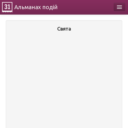
Альманах
подій
Календар
Свята
Про проект
Контакти