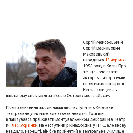
Сергій Маковецький
Сергій Васильович
Маковецький
народився
13 червня
1958 року в Києві. Про
те, що хоче стати
актором, він зрозумів
після виконання ролі
Несчастлівцева в
шкільному спектаклі за п'єсою Островського «Леся».
Після закінчення школи намагався вступити в Київське
театральне училище, але зазнав невдачі. Тоді він
влаштувався працювати монтувальником декорацій в Театр
ім.
Лесі Українки
. На наступний рік надходив у ГІТІС, але знову
невдало. Нарешті, він був прийнятий в Театральне училище