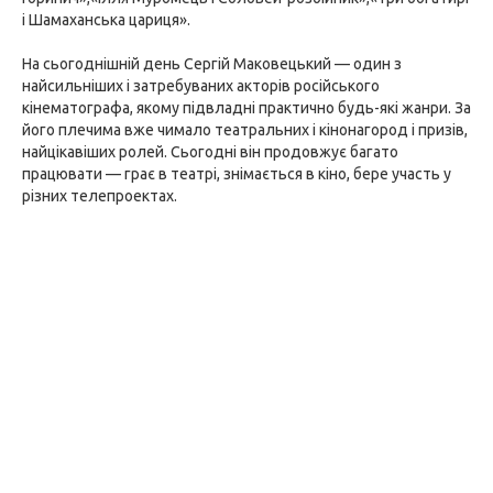
і Шамаханська цариця».
На сьогоднішній день Сергій Маковецький — один з
найсильніших і затребуваних акторів російського
кінематографа, якому підвладні практично будь-які жанри. За
його плечима вже чимало театральних і кінонагород і призів,
найцікавіших ролей. Сьогодні він продовжує багато
працювати — грає в театрі, знімається в кіно, бере участь у
різних телепроектах.