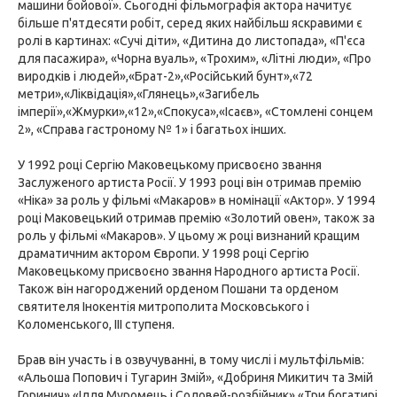
машини бойової». Сьогодні фільмографія актора начитує
більше п'ятдесяти робіт, серед яких найбільш яскравими є
ролі в картинах: «Сучі діти», «Дитина до листопада», «П'єса
для пасажира», «Чорна вуаль», «Трохим», «Літні люди», «Про
виродків і людей»,«Брат-2»,«Російський бунт»,«72
метри»,«Ліквідація»,«Глянець»,«Загибель
імперії»,«Жмурки»,«12»,«Спокуса»,«Ісаєв», «Стомлені сонцем
2», «Справа гастроному № 1» і багатьох інших.
У 1992 році Сергію Маковецькому присвоєно звання
Заслуженого артиста Росії. У 1993 році він отримав премію
«Ніка» за роль у фільмі «Макаров» в номінації «Актор». У 1994
році Маковецький отримав премію «Золотий овен», також за
роль у фільмі «Макаров». У цьому ж році визнаний кращим
драматичним актором Європи. У 1998 році Сергію
Маковецькому присвоєно звання Народного артиста Росії.
Також він нагороджений орденом Пошани та орденом
святителя Інокентія митрополита Московського і
Коломенського, III ступеня.
Брав він участь і в озвучуванні, в тому числі і мультфільмів:
«Альоша Попович і Тугарин Змій», «Добриня Микитич та Змій
Горинич»,«Ілля Муромець і Соловей-розбійник»,«Три богатирі