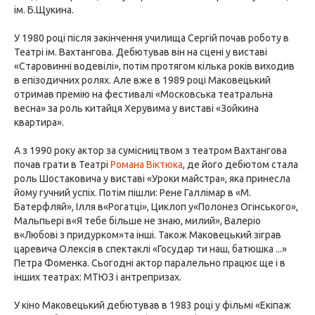
ім. Б.Щукина.
У 1980 році після закінчення училища Сергій почав роботу в
Театрі ім. Вахтангова. Дебютував він на сцені у виставі
«Старовинні водевілі», потім протягом кілька років виходив
в епізодичних ролях. Але вже в 1989 році Маковецький
отримав премію на фестивалі «Московська театральна
весна» за роль китайця Херувима у виставі «Зойкина
квартира».
А з 1990 року актор за сумісництвом з театром Вахтангова
почав грати в Театрі
Романа Віктюка
, де його дебютом стала
роль Шостаковича у виставі «Уроки майстра», яка принесла
йому гучний успіх. Потім пішли: Рене Галлімар в «М.
Батерфляй», Ілля в«Рогатці», Циклоп у«Полонез Огінського»,
Мальпьері в«Я тебе більше не знаю, милий», Валеріо
в«Любові з придурком»та інші. Також Маковецький зіграв
царевича Олексія в спектаклі «Государ ти наш, батюшка ...»
Петра Фоменка. Сьогодні актор паралельно працює ще і в
інших театрах: МТЮЗ і антрепризах.
У кіно Маковецький дебютував в 1983 році у фільмі «Екіпаж