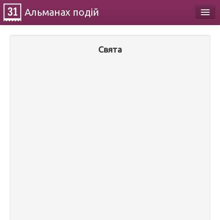
Альманах
подій
Календар
Свята
Про проект
Контакти