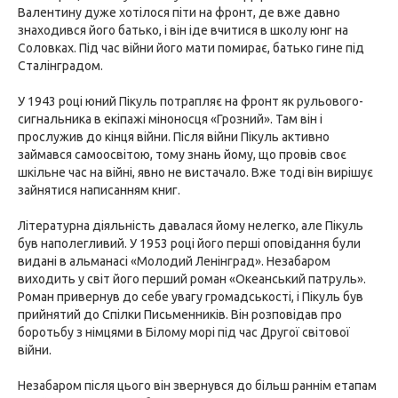
Валентину дуже хотілося піти на фронт, де вже давно
знаходився його батько, і він іде вчитися в школу юнг на
Соловках. Під час війни його мати помирає, батько гине під
Сталінградом.
У 1943 році юний Пікуль потрапляє на фронт як рульового-
сигнальника в екіпажі міноносця «Грозний». Там він і
прослужив до кінця війни. Після війни Пікуль активно
займався самоосвітою, тому знань йому, що провів своє
шкільне час на війні, явно не вистачало. Вже тоді він вирішує
зайнятися написанням книг.
Літературна діяльність давалася йому нелегко, але Пікуль
був наполегливий. У 1953 році його перші оповідання були
видані в альманасі «Молодий Ленінград». Незабаром
виходить у світ його перший роман «Океанський патруль».
Роман привернув до себе увагу громадськості, і Пікуль був
прийнятий до Спілки Письменників. Він розповідав про
боротьбу з німцями в Білому морі під час Другої світової
війни.
Незабаром після цього він звернувся до більш раннім етапам