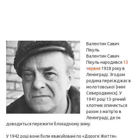
Валентин Савич
Пікуль
Валентин Савич
Пікуль народився
13
червня
1928 року в
Ленінграді. Згодом
родина переїжджає в
молотовської (нині
Северодвинск). У
1941 році 13-річний
хлопчик опиняється
разом з матір'ю в
Ленінграді, де їм
доводиться пережити блокадному зиму.
У 1942 році вони були евакуйовані по «Дороге Життя».