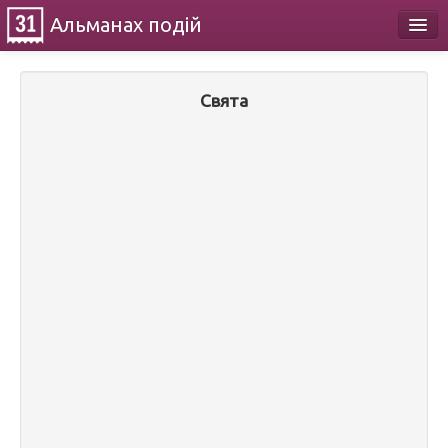
Альманах
подій
Календар
Свята
Про проект
Контакти