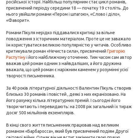
російської історії. Найбільш популярним стає цикл романів,
присвячений періоду середини 18 — початку 19 століть. До
нього увійшли романи «Пером і шпагою», «Слово і діло»,
«Фаворит».
Романи Пікуля нерідко піддавалися критиці за вільне
поводження з історичним матеріалом. Проте це не заважало
їм користуватися великою популярністю у читачів. Особливо
критикували роман «Нечиста сила», присвячений
Григорію
Распутіну
і його найближчому оточенню. Тим часом сам автор
вважав цей роман одним з найвдаліших, а його дружина
вважала, що цей роман є наріжним каменем у розумінні усієї
творчості письменника.
За 40 років літературної діяльності Валентин Пікуль створив
близько 30 романів і повістей , деякі з них екранізовано. На
його рахунку кілька літературних премій. І сьогодні його
твори читають і перевидають: на 2008 рік загальний їх тираж
досяг 500 мільйонів екземплярів.
В кінці свого життя письменник працював над великим
романом «Барбаросса», який був присвячений подіям Другої
світової війни. Однак він не встиг закінчити свою працю.