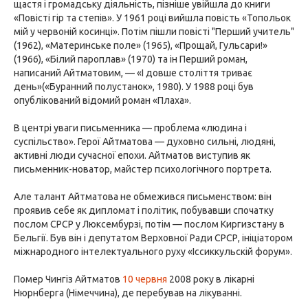
щастя і громадську діяльність, пізніше увійшла до книги
«Повісті гір та степів». У 1961 році вийшла повість «Топольок
мій у червоній косинці». Потім пішли повісті "Перший учитель"
(1962), «Материнське поле» (1965), «Прощай, Гульсари!»
(1966), «Білий пароплав» (1970) та ін Перший роман,
написаний Айтматовим, — «І довше століття триває
день»(«Буранний полустанок», 1980). У 1988 році був
опублікований відомий роман «Плаха».
В центрі уваги письменника — проблема «людина і
суспільство». Герої Айтматова — духовно сильні, людяні,
активні люди сучасної епохи. Айтматов виступив як
письменник-новатор, майстер психологічного портрета.
Але талант Айтматова не обмежився письменством: він
проявив себе як дипломат і політик, побувавши спочатку
послом СРСР у Люксембурзі, потім — послом Киргизстану в
Бельгії. Був він і депутатом Верховної Ради СРСР, ініціатором
міжнародного інтелектуального руху «Іссиккульскій форум».
Помер Чингіз Айтматов
10 червня
2008 року в лікарні
Нюрнберга (Німеччина), де перебував на лікуванні.