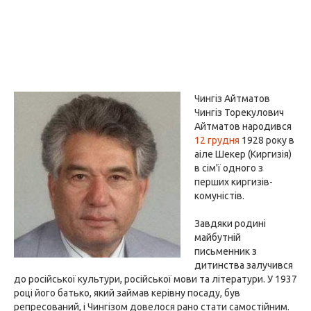
Чингіз Айтматов
Чингіз Торекулович
Айтматов народився
12 грудня
1928 року в
аіле Шекер (Киргизія)
в сім'ї одного з
перших киргизів-
комуністів.
Завдяки родині
майбутній
письменник з
дитинства залучився
до російської культури, російської мови та літератури. У 1937
році його батько, який займав керівну посаду, був
репресований, і Чингізом довелося рано стати самостійним.