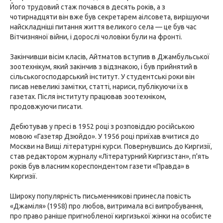
Його трудовий стаж почався в десять років, а з
чотирнадцяти він вже був секретарем аілсовета, вирішуючи
найскладніші питання життя великого села — це був час
Вітчизняної війни, і дорослі чоловіки були на фронті.
Закінчивши вісім класів, Айтматов вступив в Джамбульської
зоотехнікум, який закінчив з відзнакою, і був прийнятий в
сільськогосподарський інститут. У студентські роки він
писав невеликі замітки, статті, нариси, публікуючи їх в
газетах. Після інституту працював зоотехніком,
продовжуючи писати.
Дебютував у пресі в 1952 році з розповіддю російською
мовою «Газетяр Дзюйдо». У 1956 році приїхав вчитися до
Москви на Вищі літературні курси. Повернувшись до Киргизії,
став редактором журналу «Літературний Киргизстан», п'ять
років був власним кореспондентом газети «Правда» в
Киргизії.
Широку популярність письменникові принесла повість
«Джаміля» (1958) про любов, витримала всі випробування,
про право раніше пригнобленої киргизької жінки на особисте