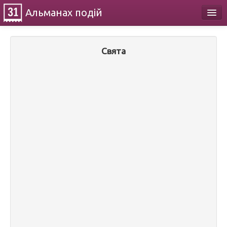
Альманах
подій
Календар
Свята
Про проект
Контакти