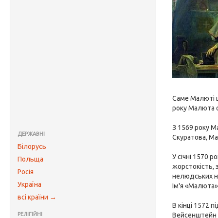
Саме Малюті ц
року Малюта о
З 1569 року М
ДЕРЖАВНІ
Скуратова, Ма
Білорусь
У січні 1570 р
Польща
жорстокість, 
Росія
нелюдських нак
Україна
Ім'я «Малюта»
всі країни →
В кінці 1572 п
РЕЛІГІЙНІ
Вейсенштейн (