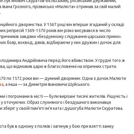
ій Лук'янович Скуратов-Бєльський), російський державний,
в Івана Грозного, прізвисько «Малюта» отримав за свій малий
.
ційного дворянства. У 1567 році він вперше згаданий у складі
них репресій 1569-1570 років він різко висувався в число
причників завдяки «бездумному слідування царських примх».
х бояр, воєвод, дяків, відбираючи у них дружин і дочок для
олодимира Андрійовича перед його вбивством. У грудні того ж
а, що відмовив царю в благословенні на опричних страти.
1570 по 1572 роки він — думний дворянин. Одна з дочок Малюти
ва
, а інша — за Димитрія Івановича Шуйського.
и і погромами в місті — були вирізані тисячі жителів. Рішучість і
д у оточуючих. Образ слухняного і бездушного виконавця
 зберіг у своїй пам'яті ім'я ката і душогуба Малюти Скуратова.
юта був в одному з полків і загинув у бою при взятті замку