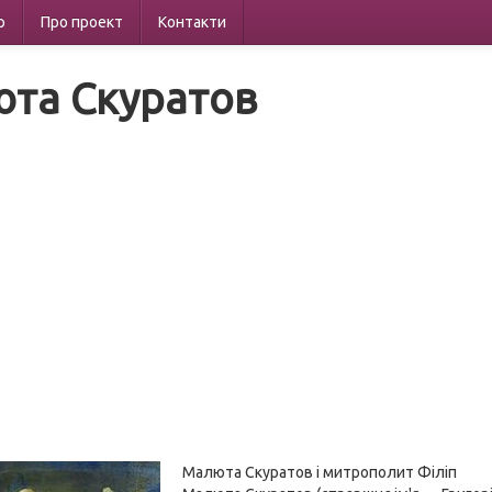
р
Про проект
Контакти
та Скуратов
Малюта Скуратов і митрополит Філіп