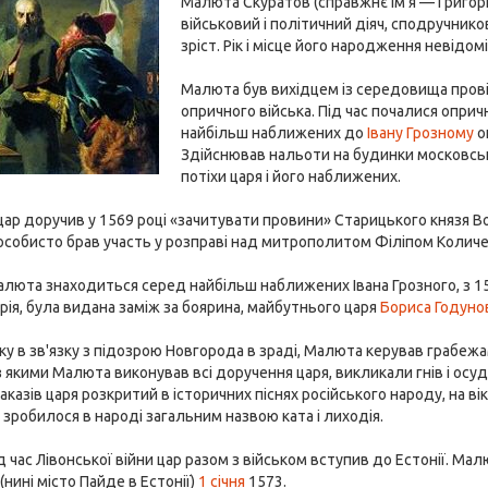
Малюта Скуратов (справжнє ім'я — Григор
військовий і політичний діяч, сподручнико
зріст. Рік і місце його народження невідомі
Малюта був вихідцем із середовища провін
опричного війська. Під час почалися оприч
найбільш наближених до
Івану Грозному
о
Здійснював нальоти на будинки московськи
потіхи царя і його наближених.
ар доручив у 1569 році «зачитувати провини» Старицького князя В
собисто брав участь у розправі над митрополитом Філіпом Количев
алюта знаходиться серед найбільш наближених Івана Грозного, з 
рія, була видана заміж за боярина, майбутнього царя
Бориса Годуно
оку в зв'язку з підозрою Новгорода в зраді, Малюта керував грабежам
з якими Малюта виконував всі доручення царя, викликали гнів і осу
азів царя розкритий в історичних піснях російського народу, на віки
 зробилося в народі загальним назвою ката і лиходія.
ід час Лівонської війни цар разом з військом вступив до Естонії. Мал
нині місто Пайде в Естонії)
1 січня
1573.