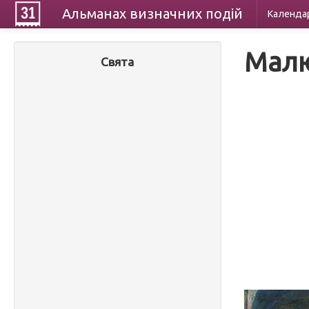
Альманах
визначних
подій
Календа
Малю
Свята