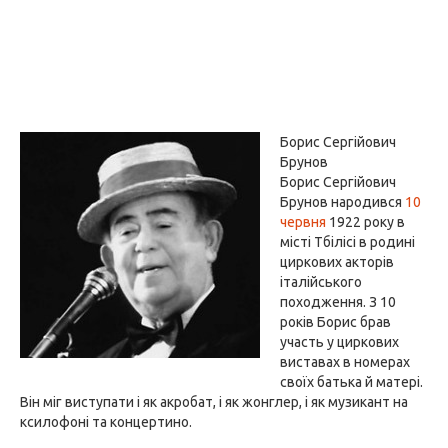
Борис Сергійович
Брунов
Борис Сергійович
Брунов народився
10
червня
1922 року в
місті Тбілісі в родині
циркових акторів
італійського
походження. З 10
років Борис брав
участь у циркових
виставах в номерах
своїх батька й матері.
Він міг виступати і як акробат, і як жонглер, і як музикант на
ксилофоні та концертино.