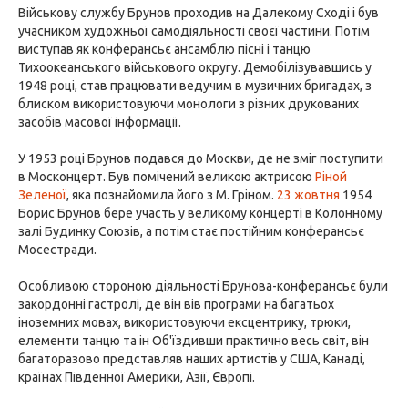
Військову службу Брунов проходив на Далекому Сході і був
учасником художньої самодіяльності своєї частини. Потім
виступав як конферансьє ансамблю пісні і танцю
Тихоокеанського військового округу. Демобілізувавшись у
1948 році, став працювати ведучим в музичних бригадах, з
блиском використовуючи монологи з різних друкованих
засобів масової інформації.
У 1953 році Брунов подався до Москви, де не зміг поступити
в Москонцерт. Був помічений великою актрисою
Ріной
Зеленої
, яка познайомила його з М. Гріном.
23 жовтня
1954
Борис Брунов бере участь у великому концерті в Колонному
залі Будинку Союзів, а потім стає постійним конферансьє
Мосестради.
Особливою стороною діяльності Брунова-конферансьє були
закордонні гастролі, де він вів програми на багатьох
іноземних мовах, використовуючи ексцентрику, трюки,
елементи танцю та ін Об'їздивши практично весь світ, він
багаторазово представляв наших артистів у США, Канаді,
країнах Південної Америки, Азії, Європі.