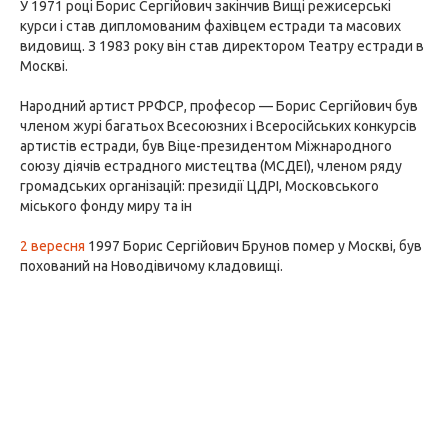
У 1971 році Борис Сергійович закінчив Вищі режисерські
курси і став дипломованим фахівцем естради та масових
видовищ. З 1983 року він став директором Театру естради в
Москві.
Народний артист РРФСР, професор — Борис Сергійович був
членом журі багатьох Всесоюзних і Всеросійських конкурсів
артистів естради, був Віце-президентом Міжнародного
союзу діячів естрадного мистецтва (МСДЕІ), членом ряду
громадських організацій: президії ЦДРІ, Московського
міського фонду миру та ін
2 вересня
1997 Борис Сергійович Брунов помер у Москві, був
похований на Новодівичому кладовищі.