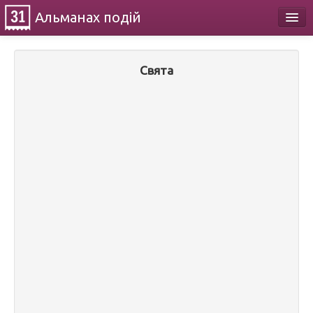
Альманах
подій
Календар
Свята
Про проект
Контакти