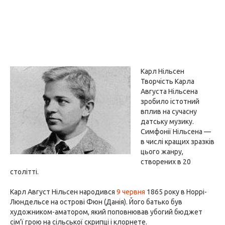
Карл Нільсен
Творчість Карла
Августа Нільсена
зробило істотний
вплив на сучасну
датську музику.
Симфонії Нільсена —
в числі кращих зразків
цього жанру,
створених в 20
столітті.
Карл Август Нільсен народився
9 червня
1865 року в Норрі-
Люндельсе на острові Фюн (Данія). Його батько був
художником-аматором, який поповнював убогий бюджет
сім'ї грою на сільської скрипці і клорнете.