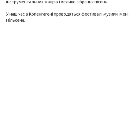
інструментальних жанрів і велике зібрання пісень.
У наш час в Копенгагені проводяться фестивалі музики імені
Нільсена.