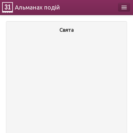
Альманах
подій
Календар
Свята
Про проект
Контакти