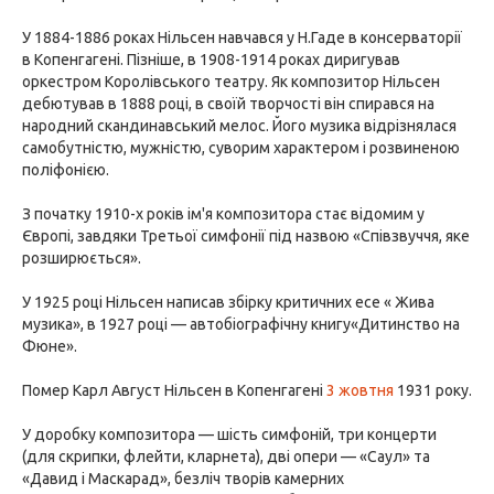
У 1884-1886 роках Нільсен навчався у Н.Гаде в консерваторії
в Копенгагені. Пізніше, в 1908-1914 роках диригував
оркестром Королівського театру. Як композитор Нільсен
дебютував в 1888 році, в своїй творчості він спирався на
народний скандинавський мелос. Його музика відрізнялася
самобутністю, мужністю, суворим характером і розвиненою
поліфонією.
З початку 1910-х років ім'я композитора стає відомим у
Європі, завдяки Третьої симфонії під назвою «Співзвуччя, яке
розширюється».
У 1925 році Нільсен написав збірку критичних есе « Жива
музика», в 1927 році — автобіографічну книгу«Дитинство на
Фюне».
Помер Карл Август Нільсен в Копенгагені
3 жовтня
1931 року.
У доробку композитора — шість симфоній, три концерти
(для скрипки, флейти, кларнета), дві опери — «Саул» та
«Давид і Маскарад», безліч творів камерних