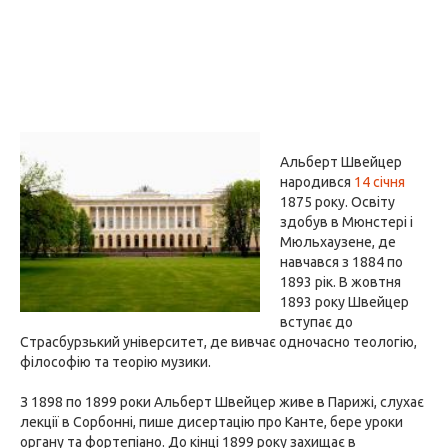
Альберт Швейцер
народився
14 січня
1875 року. Освіту
здобув в Мюнстері і
Мюльхаузене, де
навчався з 1884 по
1893 рік. В жовтня
1893 року Швейцер
вступає до
Страсбурзький університет, де вивчає одночасно теологію,
філософію та теорію музики.
З 1898 по 1899 роки Альберт Швейцер живе в Парижі, слухає
лекції в Сорбонні, пише дисертацію про Канте, бере уроки
органу та фортепіано. До кінці 1899 року захищає в