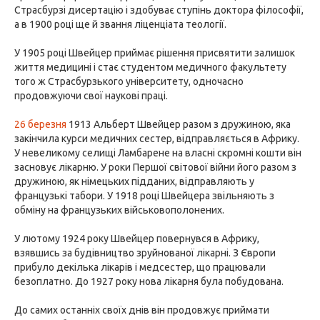
Страсбурзі дисертацію і здобуває ступінь доктора філософії,
а в 1900 році ще й звання ліценціата теології.
У 1905 році Швейцер приймає рішення присвятити залишок
життя медицині і стає студентом медичного факультету
того ж Страсбурзького університету, одночасно
продовжуючи свої наукові праці.
26 березня
1913 Альберт Швейцер разом з дружиною, яка
закінчила курси медичних сестер, відправляється в Африку.
У невеликому селищі Ламбарене на власні скромні кошти він
засновує лікарню. У роки Першої світової війни його разом з
дружиною, як німецьких підданих, відправляють у
французькі табори. У 1918 році Швейцера звільняють з
обміну на французьких військовополонених.
У лютому 1924 року Швейцер повернувся в Африку,
взявшись за будівництво зруйнованої лікарні. З Європи
прибуло декілька лікарів і медсестер, що працювали
безоплатно. До 1927 року нова лікарня була побудована.
До самих останніх своїх днів він продовжує приймати