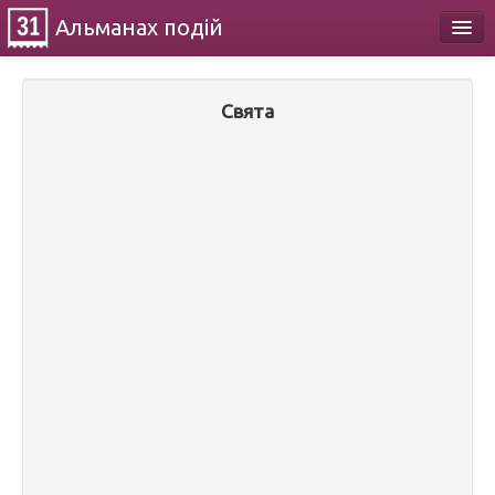
Альманах
подій
Календар
Свята
Про проект
Контакти