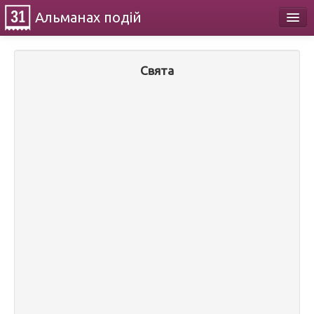
Альманах
подій
Календар
Свята
Про проект
Контакти