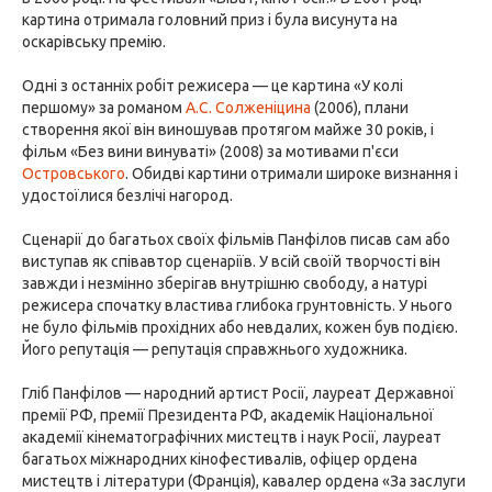
картина отримала головний приз і була висунута на
оскарівську премію.
Одні з останніх робіт режисера — це картина «У колі
першому» за романом
А.С. Солженіцина
(2006), плани
створення якої він виношував протягом майже 30 років, і
фільм «Без вини винуваті» (2008) за мотивами п'єси
Островського
. Обидві картини отримали широке визнання і
удостоїлися безлічі нагород.
Сценарії до багатьох своїх фільмів Панфілов писав сам або
виступав як співавтор сценаріїв. У всій своїй творчості він
завжди і незмінно зберігав внутрішню свободу, а натурі
режисера спочатку властива глибока грунтовність. У нього
не було фільмів прохідних або невдалих, кожен був подією.
Його репутація — репутація справжнього художника.
Гліб Панфілов — народний артист Росії, лауреат Державної
премії РФ, премії Президента РФ, академік Національної
академії кінематографічних мистецтв і наук Росії, лауреат
багатьох міжнародних кінофестивалів, офіцер ордена
мистецтв і літератури (Франція), кавалер ордена «За заслуги