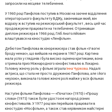
запросили на місцеве телебачення.
У 1960 році Панфілов поступив в Москві на заочне відділення
операторського факультету ВДІКу, закінчивши який, він
відразу ж вступив на режисерський факультет , весь цей час
продовжуючи працювати на телебаченні. Отримавши
диплом режисера в 1966 році, Гліб Анатолійович
влаштувався на кіностудію «Ленфільм».
Дебютом Панфілова як кінорежисера став фільм «У вогні
броду немає», що вийшов на екрани в 1967 році. Картина
мала успіх у глядачів і була високо оцінена критиками, вона
отримала приз Міжнародного кінофестивалю в Локарно.
Головну жіночу роль у фільмі зіграла
Інна Чурікова
. Надалі
актриса, що стала не просто дружиною Панфілова, але і його
«музою», виконала головні жіночі ролі майже у всіх фільмах
режисера.
Наступні фільми Панфілова — «Початок» (1970) і «Прошу
слова» (1975) також були удостоєні нагород різних
кінофестивалів. У 1977 році він перейшов працювати в
кіностудію «Мосфільм», а також став керівником майстерні