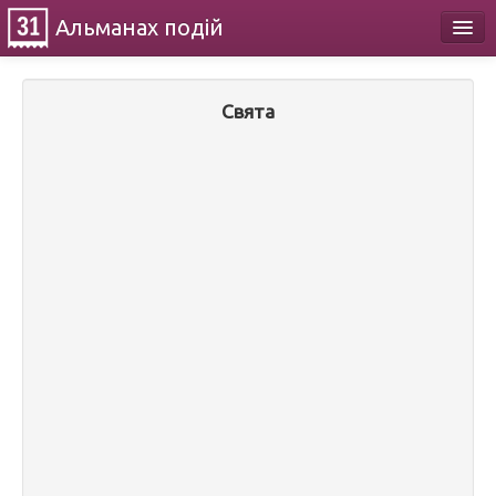
Альманах
подій
Календар
Свята
Про проект
Контакти