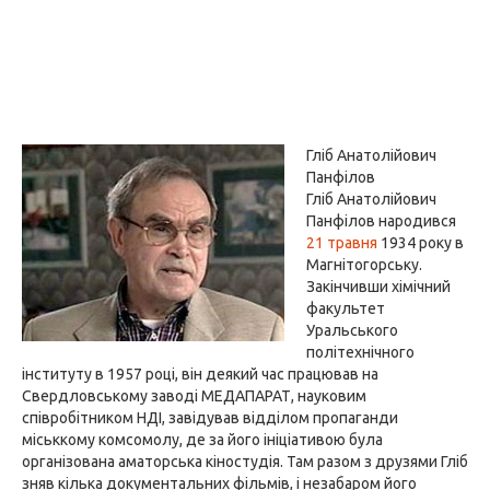
Гліб Анатолійович
Панфілов
Гліб Анатолійович
Панфілов народився
21 травня
1934 року в
Магнітогорську.
Закінчивши хімічний
факультет
Уральського
політехнічного
інституту в 1957 році, він деякий час працював на
Свердловському заводі МЕДАПАРАТ, науковим
співробітником НДІ, завідував відділом пропаганди
міськкому комсомолу, де за його ініціативою була
організована аматорська кіностудія. Там разом з друзями Гліб
зняв кілька документальних фільмів, і незабаром його