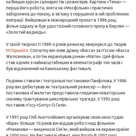
на Вищих курсах сценаристів і режисерів. Картина «Тема» —
перша його робота, знята на «Мосфільмі» і практично
заборонена до показу, в зв'язку з порушеної в ній проблемою
еміграції. Вийшовши в міжнародний прокат в 1986 році,
фільм одразу ж був удостоєний головного призу в Берліні —
«Золотий ведмідь».
У своїй творчості 1980-х років режисер звернувся до творів
М.Горького
. Спочатку він зняв драму «Васса» за п'єсою «Васса
Желєзнова», а потім екранізував роман «Мати». Цей фільм
став одним з наймасштабніших в кінематографі тих часів і
був відзначений на Каннському фестивалі.
Подіями ставали і театральні постановки Панфілова. У 1986
році він дебютував як театральний режисер — його
постановка «Гамлета» представила глядачам новаторськи
сміливу трактування шекспірівської трагедії. У 1992 році
поставив п'єсу «Sorry» О.Галін.
У 1991 році Гліб Анатолійович організував свою кіностудію
«Віра». Більше 10 років він віддав роботі над фільмом
«Романови — вінценосні Сім'я», який вийшов на екрани країни
в 2000 році. На фестивалі «Віват, кіно Росії!» В 2001 році