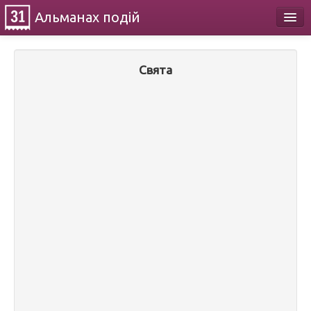
Альманах
подій
Календар
Свята
Про проект
Контакти