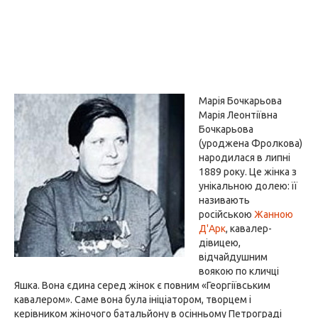
Марія Бочкарьова
Марія Леонтіївна
Бочкарьова
(уроджена Фролкова)
народилася в липні
1889 року. Це жінка з
унікальною долею: її
називають
російською
Жанною
Д'Арк
, кавалер-
дівицею,
відчайдушним
воякою по кличці
Яшка. Вона єдина серед жінок є повним «Георгіївським
кавалером». Саме вона була ініціатором, творцем і
керівником жіночого батальйону в осінньому Петрограді