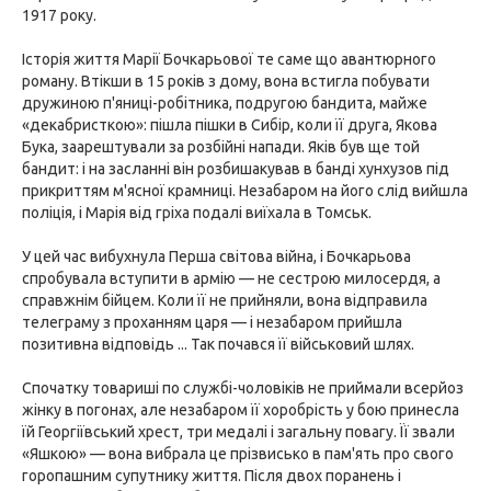
1917 року.
Історія життя Марії Бочкарьової те саме що авантюрного
роману. Втікши в 15 років з дому, вона встигла побувати
дружиною п'яниці-робітника, подругою бандита, майже
«декабристкою»: пішла пішки в Сибір, коли її друга, Якова
Бука, заарештували за розбійні напади. Яків був ще той
бандит: і на засланні він розбишакував в банді хунхузов під
прикриттям м'ясної крамниці. Незабаром на його слід вийшла
поліція, і Марія від гріха подалі виїхала в Томськ.
У цей час вибухнула Перша світова війна, і Бочкарьова
спробувала вступити в армію — не сестрою милосердя, а
справжнім бійцем. Коли її не прийняли, вона відправила
телеграму з проханням царя — і незабаром прийшла
позитивна відповідь ... Так почався її військовий шлях.
Спочатку товариші по службі-чоловіків не приймали всерйоз
жінку в погонах, але незабаром її хоробрість у бою принесла
їй Георгіївський хрест, три медалі і загальну повагу. Її звали
«Яшкою» — вона вибрала це прізвисько в пам'ять про свого
горопашним супутнику життя. Після двох поранень і