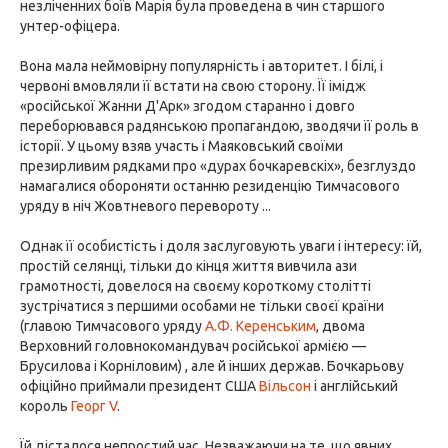
незліченних боїв Марія була проведена в чин старшого
унтер-офіцера.
Вона мала неймовірну популярність і авторитет. І білі, і
червоні вмовляли її встати на свою сторону. Її імідж
«російської Жанни Д'Арк» згодом старанно і довго
переборювався радянською пропагандою, зводячи її роль в
історії. У цьому взяв участь і Маяковський своїми
презирливим рядками про «дурах бочкаревскіх», безглуздо
намагалися обороняти останню резиденцію Тимчасового
уряду в ніч Жовтневого перевороту ...
Однак її особистість і доля заслуговують уваги і інтересу: їй,
простій селянці, тільки до кінця життя вивчила ази
грамотності, довелося на своєму короткому столітті
зустрічатися з першими особами не тільки своєї країни
(главою Тимчасового уряду
А.Ф. Керенським
, двома
Верховний головнокомандувач російської армією —
Брусилова і Корніловим) , але й інших держав. Бочкарьову
офіційно приймали президент США
Вільсон
і англійський
король
Георг V
.
Їй дісталося непростий час. Незважаючи на те, що явних