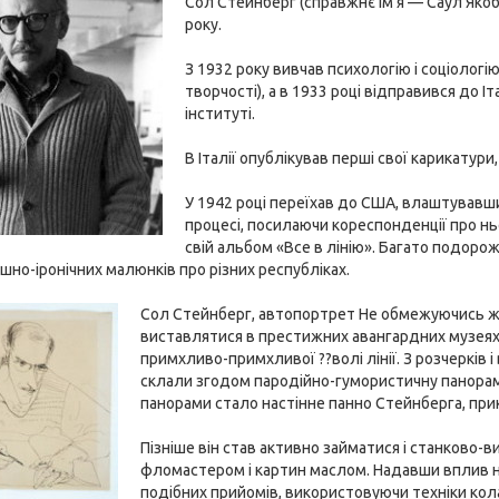
Сол Стейнберг (справжнє ім'я — Саул Якоб
року.
З 1932 року вивчав психологію і соціологі
творчості), а в 1933 році відправився до 
інституті.
В Італії опублікував перші свої карикатур
У 1942 році переїхав до США, влаштувавши
процесі, посилаючи кореспонденції про нь
свій альбом «Все в лінію». Багато подоро
но-іронічних малюнків про різних республіках.
Сол Стейнберг, автопортрет Не обмежуючись жу
виставлятися в престижних авангардних музеях і
примхливо-примхливої ??волі лінії. З розчерків і
склали згодом пародійно-гумористичну панорам
панорами стало настінне панно Стейнберга, прик
Пізніше він став активно займатися і станково-
фломастером і картин маслом. Надавши вплив на
подібних прийомів, використовуючи техніки кола