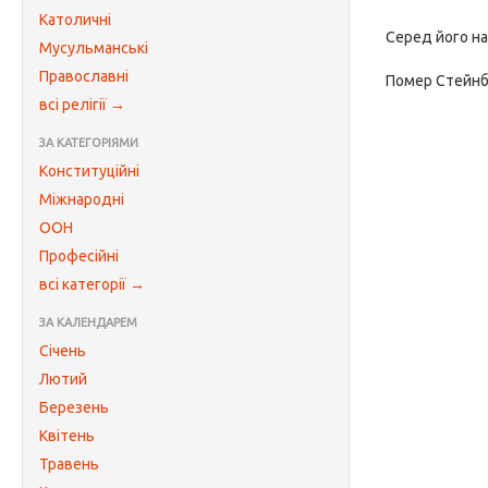
Католичні
Серед його на
Мусульманські
Православні
Помер Стейн
всі релігії →
ЗА КАТЕГОРІЯМИ
Конституційні
Міжнародні
ООН
Професійні
всі категорії →
ЗА КАЛЕНДАРЕМ
Січень
Лютий
Березень
Квітень
Травень