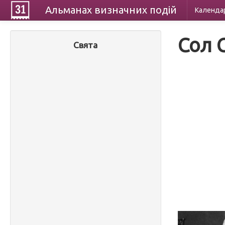
Альманах
визначних
подій
Календа
Сол 
Свята