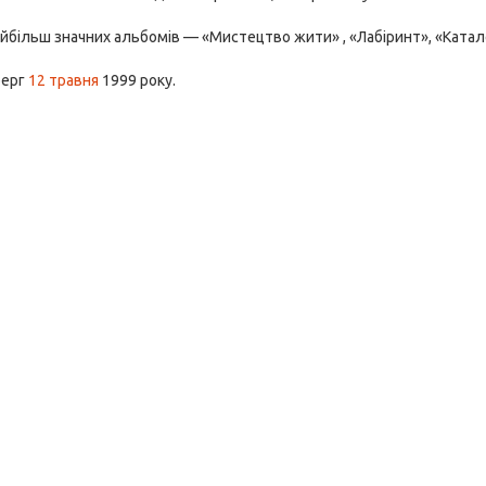
йбільш значних альбомів — «Мистецтво жити» , «Лабіринт», «Катало
берг
12 травня
1999 року.