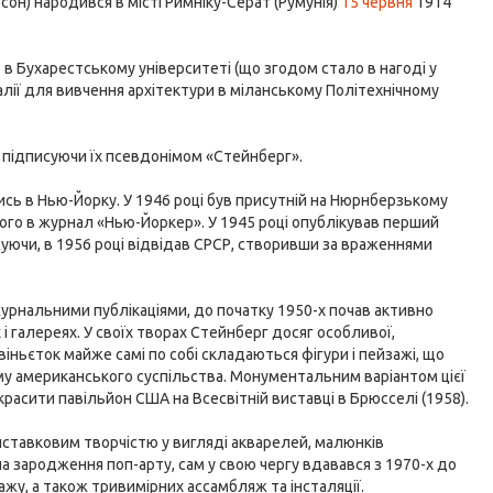
сон) народився в місті Римніку-Серат (Румунія)
15 червня
1914
ю в Бухарестському університеті (що згодом стало в нагоді у
Італії для вивчення архітектури в міланському Політехнічному
и, підписуючи їх псевдонімом «Стейнберг».
сь в Нью-Йорку. У 1946 році був присутній на Нюрнберзькому
ого в журнал «Нью-Йоркер». У 1945 році опублікував перший
жуючи, в 1956 році відвідав СРСР, створивши за враженнями
рнальними публікаціями, до початку 1950-х почав активно
 галереях. У своїх творах Стейнберг досяг особливої,
 віньєток майже самі по собі складаються фігури і пейзажі, що
у американського суспільства. Монументальним варіантом цієї
расити павільйон США на Всесвітній виставці в Брюсселі (1958).
виставковим творчістю у вигляді акварелей, малюнків
 зародження поп-арту, сам у свою чергу вдавався з 1970-х до
жу, а також тривимірних ассамбляж та інсталяції.