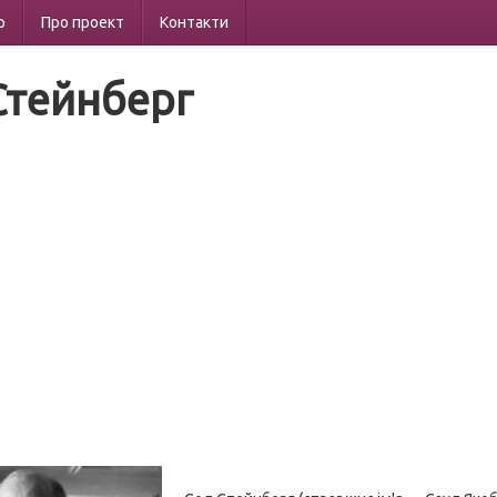
р
Про проект
Контакти
Стейнберг