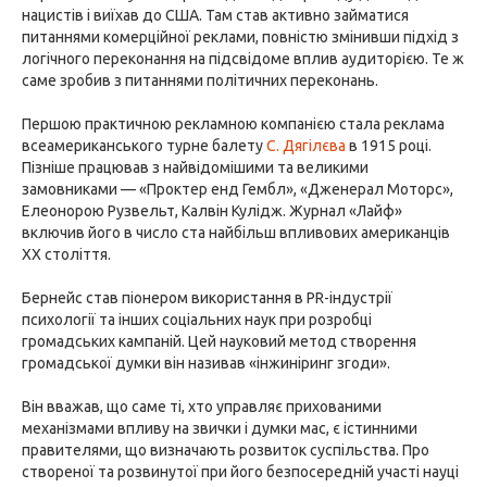
нацистів і виїхав до США. Там став активно займатися
питаннями комерційної реклами, повністю змінивши підхід з
логічного переконання на підсвідоме вплив аудиторією. Те ж
саме зробив з питаннями політичних переконань.
Першою практичною рекламною компанією стала реклама
всеамериканського турне балету
С. Дягілєва
в 1915 році.
Пізніше працював з найвідомішими та великими
замовниками — «Проктер енд Гембл», «Дженерал Моторс»,
Елеонорою Рузвельт, Калвін Кулідж. Журнал «Лайф»
включив його в число ста найбільш впливових американців
XX століття.
Бернейс став піонером використання в PR-індустрії
психології та інших соціальних наук при розробці
громадських кампаній. Цей науковий метод створення
громадської думки він називав «інжиніринг згоди».
Він вважав, що саме ті, хто управляє прихованими
механізмами впливу на звички і думки мас, є істинними
правителями, що визначають розвиток суспільства. Про
створеної та розвинутої при його безпосередній участі науці