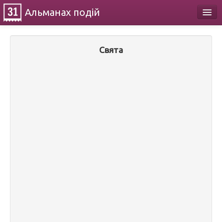
Альманах
подій
Календар
Свята
Про проект
Контакти